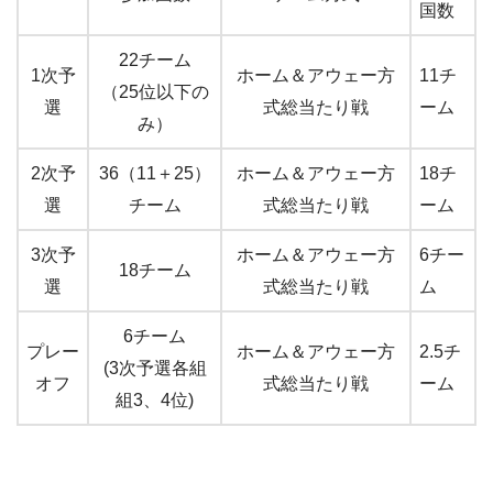
国数
22チーム
1次予
ホーム＆アウェー方
11チ
（25位以下の
選
式総当たり戦
ーム
み）
2次予
36（11＋25）
ホーム＆アウェー方
18チ
選
チーム
式総当たり戦
ーム
3次予
ホーム＆アウェー方
6チー
18チーム
選
式総当たり戦
ム
6チーム
プレー
ホーム＆アウェー方
2.5チ
(3次予選各組
オフ
式総当たり戦
ーム
組3、4位)