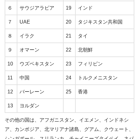
６
サウジアラビア
19
インド
７
UAE
20
タジキスタン共和国
８
イラク
21
タイ
９
オマーン
22
北朝鮮
10
ウズベキスタン
23
フィリピン
11
中国
24
トルクメニスタン
12
バーレーン
25
香港
13
ヨルダン
その他の国は、アフガニスタン、イエメン、インドネシ
ア、カンボジア、北マリアナ諸島、グアム、クウェート、
シンガポール、スリランカ、チャイニーズタイペイ、ネパ