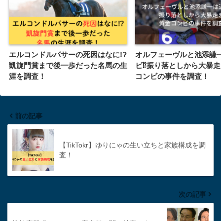
エルコンドルパサーの死因はなに!?
オルフェーヴルと池添謙
凱旋門賞まで後一歩だった名馬の生
ビ⁉︎振り落としから大暴
涯を調査！
コンビの事件を調査！
前の記事
【TikTokr】ゆりにゃの生い立ちと家族構成を調
査！
次の記事