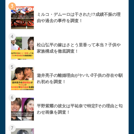
3
ミルコ・デムーロは干された!?成績不振の理
由や過去の事件を調査！
4
松山弘平の嫁はさとう里香って本当？子供や
家族構成を徹底調査！
5
遊井亮子の離婚理由がヤバい⁉︎子供の存在や馴
れ初めを調査！
6
平野紫耀の彼女は平祐奈で特定⁉︎その理由と匂
わせ画像を調査！
7