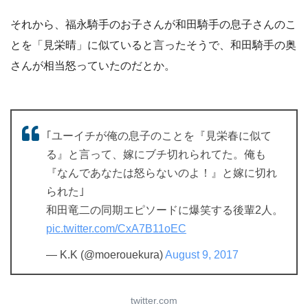
それから、福永騎手のお子さんが和田騎手の息子さんのこ
とを「見栄晴」に似ていると言ったそうで、和田騎手の奥
さんが相当怒っていたのだとか。
｢ユーイチが俺の息子のことを『見栄春に似て
る』と言って、嫁にブチ切れられてた。俺も
『なんであなたは怒らないのよ！』と嫁に切れ
られた｣
和田竜二の同期エピソードに爆笑する後輩2人。
pic.twitter.com/CxA7B11oEC
— K.K (@moerouekura)
August 9, 2017
twitter.com