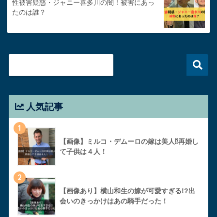
性被害疑惑・ジャニー喜多川の闇！被害にあっ
たのは誰？
人気記事
1
【画像】ミルコ・デムーロの嫁は美人⁉︎再婚し
て子供は４人！
2
【画像あり】横山和生の嫁が可愛すぎる!?出
会いのきっかけはあの騎手だった！