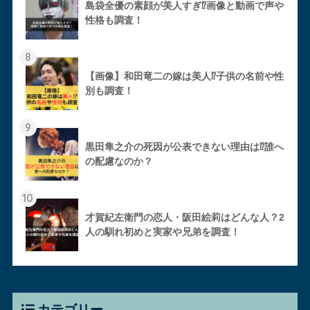
島袋全優の素顔が美人すぎ⁉︎画像と動画で声や
性格も調査！
8
【画像】和田竜二の嫁は美人⁉︎子供の名前や性
別も調査！
9
黒田隼之介の死因が公表できない理由は⁉︎誰へ
の配慮なのか？
10
才賀紀左衛門の恋人・阪田絵莉はどんな人？2
人の馴れ初めと実家や兄弟を調査！
カテゴリー