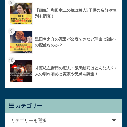
8
【画像】和田竜二の嫁は美人⁉︎子供の名前や性
別も調査！
9
黒田隼之介の死因が公表できない理由は⁉︎誰へ
の配慮なのか？
10
才賀紀左衛門の恋人・阪田絵莉はどんな人？2
人の馴れ初めと実家や兄弟を調査！
カテゴリー