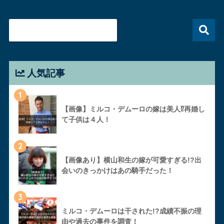
人気記事
1
【画像】ミルコ・デムーロの嫁は美人⁉︎再婚し
て子供は４人！
2
【画像あり】横山和生の嫁が可愛すぎる!?出
会いのきっかけはあの騎手だった！
3
ミルコ・デムーロは干された!?成績不振の理
由や過去の事件を調査！