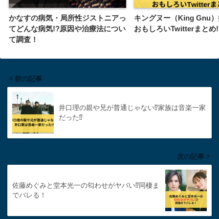
かなすの病気・局所性ジストニアっ
キングヌー（King Gnu
てどんな病気!?原因や治療法につい
おもしろいTwitterまとめ!
て調査！
前の記事
井口理の親や兄が普通じゃない⁉︎家族は音楽一家
だった⁉︎
次の記事
佐藤めぐみと堂本光一の匂わせがヤバい⁉︎同棲ま
でバレる！