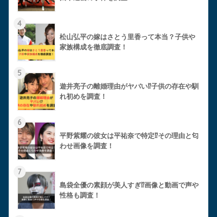
4
松山弘平の嫁はさとう里香って本当？子供や
家族構成を徹底調査！
5
遊井亮子の離婚理由がヤバい⁉︎子供の存在や馴
れ初めを調査！
6
平野紫耀の彼女は平祐奈で特定⁉︎その理由と匂
わせ画像を調査！
7
島袋全優の素顔が美人すぎ⁉︎画像と動画で声や
性格も調査！