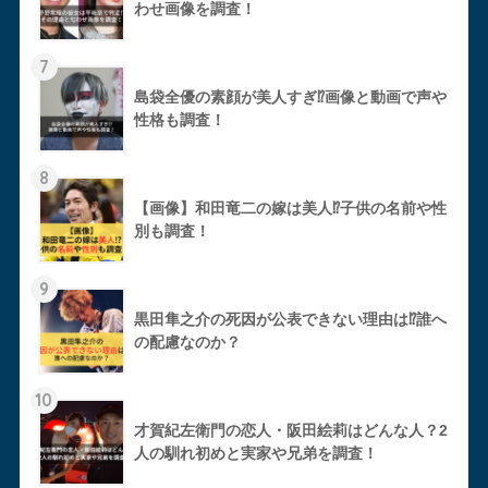
わせ画像を調査！
7
島袋全優の素顔が美人すぎ⁉︎画像と動画で声や
性格も調査！
8
【画像】和田竜二の嫁は美人⁉︎子供の名前や性
別も調査！
9
黒田隼之介の死因が公表できない理由は⁉︎誰へ
の配慮なのか？
10
才賀紀左衛門の恋人・阪田絵莉はどんな人？2
人の馴れ初めと実家や兄弟を調査！