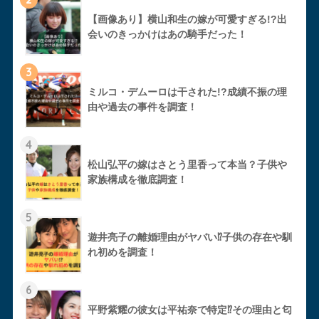
【画像あり】横山和生の嫁が可愛すぎる!?出
会いのきっかけはあの騎手だった！
3
ミルコ・デムーロは干された!?成績不振の理
由や過去の事件を調査！
4
松山弘平の嫁はさとう里香って本当？子供や
家族構成を徹底調査！
5
遊井亮子の離婚理由がヤバい⁉︎子供の存在や馴
れ初めを調査！
6
平野紫耀の彼女は平祐奈で特定⁉︎その理由と匂