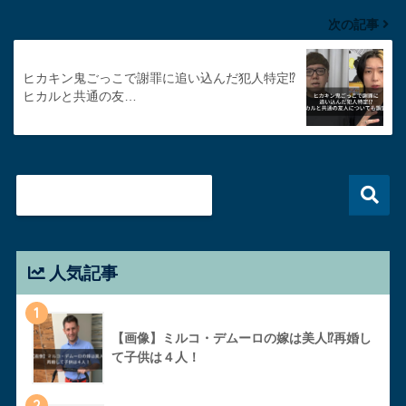
次の記事
ヒカキン鬼ごっこで謝罪に追い込んだ犯人特定⁉︎
ヒカルと共通の友…
人気記事
1
【画像】ミルコ・デムーロの嫁は美人⁉︎再婚し
て子供は４人！
2