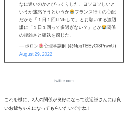
なに遠いのかとびっくりした。ヨソヨソしいと
いうか迷惑そうというか
フランス行くの心配
だから「１日１回LINEして」とお願いする渡辺
謙に「１日１回って多過ぎない？」とか
関係
の複雑さと確執を感じた。
— ポロン
心理学講師 (@NpqTEEyGf8PrwxU)
August 29, 2022
twitter.com
これを機に、2人の関係が良好になって渡辺謙さんには良
いお爺ちゃんになってもらいたいですね！