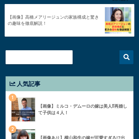
【画像】高橋メアリージュンの家族構成と驚き
の趣味を徹底解説！
人気記事
1
【画像】ミルコ・デムーロの嫁は美人⁉︎再婚し
て子供は４人！
2
【画像あり】横山和生の嫁が可愛すぎる!?出