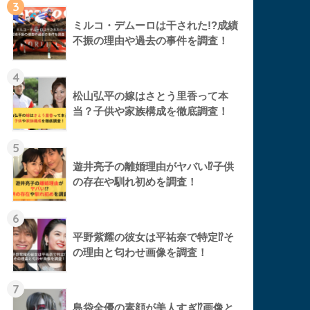
3
ミルコ・デムーロは干された!?成績
不振の理由や過去の事件を調査！
4
松山弘平の嫁はさとう里香って本
当？子供や家族構成を徹底調査！
5
遊井亮子の離婚理由がヤバい⁉︎子供
の存在や馴れ初めを調査！
6
平野紫耀の彼女は平祐奈で特定⁉︎そ
の理由と匂わせ画像を調査！
7
島袋全優の素顔が美人すぎ⁉︎画像と