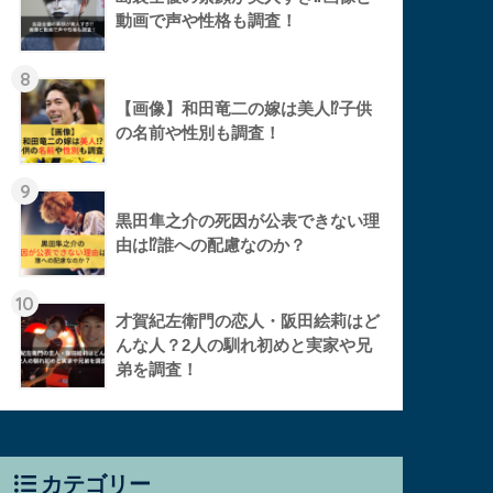
動画で声や性格も調査！
8
【画像】和田竜二の嫁は美人⁉︎子供
の名前や性別も調査！
9
黒田隼之介の死因が公表できない理
由は⁉︎誰への配慮なのか？
10
才賀紀左衛門の恋人・阪田絵莉はど
んな人？2人の馴れ初めと実家や兄
弟を調査！
カテゴリー