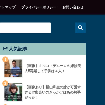
イトマップ
プライバシーポリシー
お問い合わせ
人気記事
1
【画像】ミルコ・デムーロの嫁は美
人⁉︎再婚して子供は４人！
2
【画像あり】横山和生の嫁が可愛す
ぎる!?出会いのきっかけはあの騎手
だった！