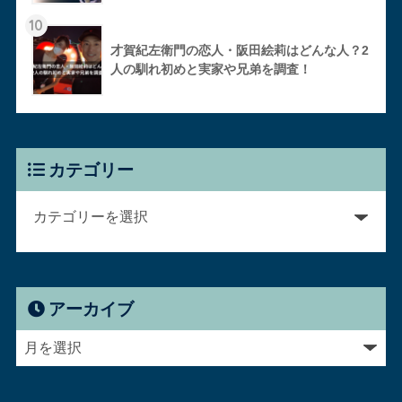
10
才賀紀左衛門の恋人・阪田絵莉はどんな人？2
人の馴れ初めと実家や兄弟を調査！
カテゴリー
アーカイブ