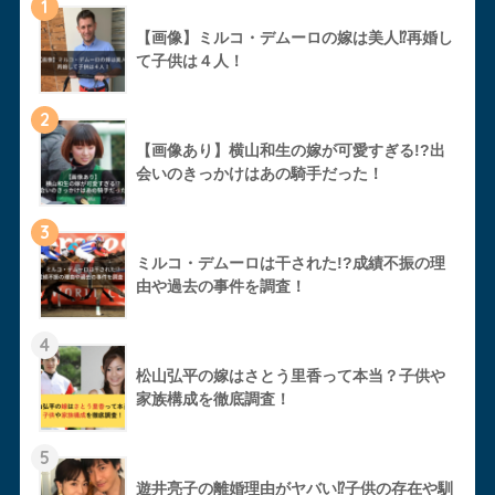
1
【画像】ミルコ・デムーロの嫁は美人⁉︎再婚し
て子供は４人！
2
【画像あり】横山和生の嫁が可愛すぎる!?出
会いのきっかけはあの騎手だった！
3
ミルコ・デムーロは干された!?成績不振の理
由や過去の事件を調査！
4
松山弘平の嫁はさとう里香って本当？子供や
家族構成を徹底調査！
5
遊井亮子の離婚理由がヤバい⁉︎子供の存在や馴