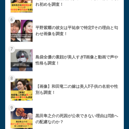
れ初めを調査！
6
平野紫耀の彼女は平祐奈で特定⁉︎その理由と匂
わせ画像を調査！
7
島袋全優の素顔が美人すぎ⁉︎画像と動画で声や
性格も調査！
8
【画像】和田竜二の嫁は美人⁉︎子供の名前や性
別も調査！
9
黒田隼之介の死因が公表できない理由は⁉︎誰へ
の配慮なのか？