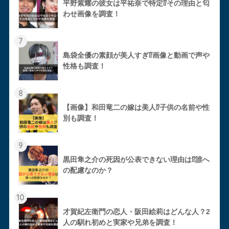
平野紫耀の彼女は平祐奈で特定⁉︎その理由と匂
わせ画像を調査！
7
島袋全優の素顔が美人すぎ⁉︎画像と動画で声や
性格も調査！
8
【画像】和田竜二の嫁は美人⁉︎子供の名前や性
別も調査！
9
黒田隼之介の死因が公表できない理由は⁉︎誰へ
の配慮なのか？
10
才賀紀左衛門の恋人・阪田絵莉はどんな人？2
人の馴れ初めと実家や兄弟を調査！