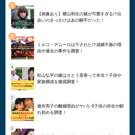
2
【画像あり】横山和生の嫁が可愛すぎる!?出
会いのきっかけはあの騎手だった！
3
ミルコ・デムーロは干された!?成績不振の理
由や過去の事件を調査！
4
松山弘平の嫁はさとう里香って本当？子供や
家族構成を徹底調査！
5
遊井亮子の離婚理由がヤバい⁉︎子供の存在や馴
れ初めを調査！
6