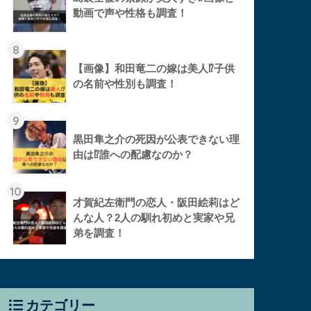
動画で声や性格も調査！
8
【画像】和田竜二の嫁は美人⁉︎子供
の名前や性別も調査！
9
黒田隼之介の死因が公表できない理
由は⁉︎誰への配慮なのか？
10
才賀紀左衛門の恋人・阪田絵莉はど
んな人？2人の馴れ初めと実家や兄
弟を調査！
カテゴリー