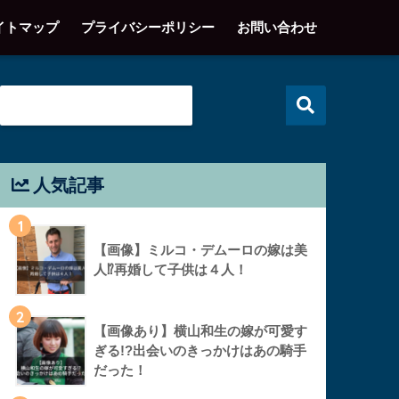
イトマップ
プライバシーポリシー
お問い合わせ
人気記事
1
【画像】ミルコ・デムーロの嫁は美
人⁉︎再婚して子供は４人！
2
【画像あり】横山和生の嫁が可愛す
ぎる!?出会いのきっかけはあの騎手
だった！