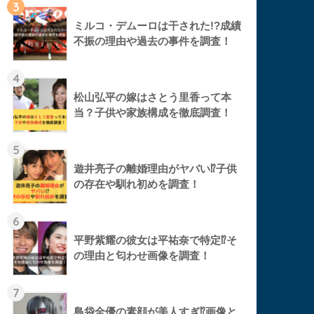
3
ミルコ・デムーロは干された!?成績
不振の理由や過去の事件を調査！
4
松山弘平の嫁はさとう里香って本
当？子供や家族構成を徹底調査！
5
遊井亮子の離婚理由がヤバい⁉︎子供
の存在や馴れ初めを調査！
6
平野紫耀の彼女は平祐奈で特定⁉︎そ
の理由と匂わせ画像を調査！
7
島袋全優の素顔が美人すぎ⁉︎画像と