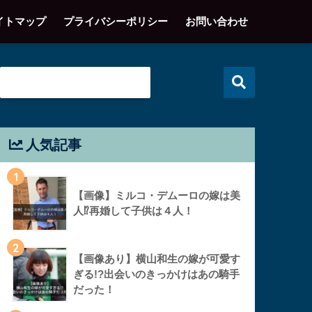
イトマップ
プライバシーポリシー
お問い合わせ
人気記事
1
【画像】ミルコ・デムーロの嫁は美
人⁉︎再婚して子供は４人！
2
【画像あり】横山和生の嫁が可愛す
ぎる!?出会いのきっかけはあの騎手
だった！