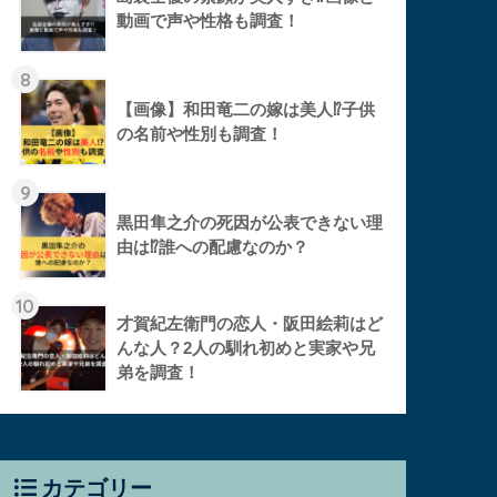
動画で声や性格も調査！
8
【画像】和田竜二の嫁は美人⁉︎子供
の名前や性別も調査！
9
黒田隼之介の死因が公表できない理
由は⁉︎誰への配慮なのか？
10
才賀紀左衛門の恋人・阪田絵莉はど
んな人？2人の馴れ初めと実家や兄
弟を調査！
カテゴリー