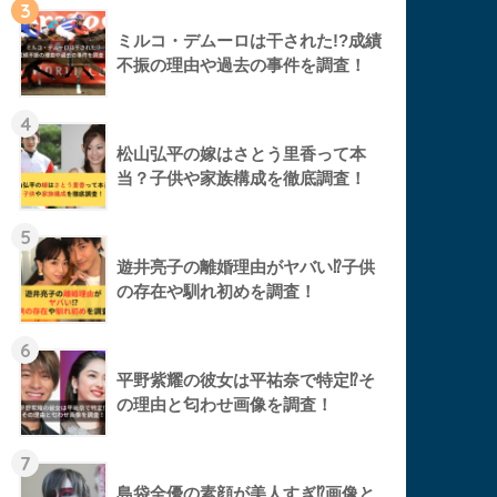
3
ミルコ・デムーロは干された!?成績
不振の理由や過去の事件を調査！
4
松山弘平の嫁はさとう里香って本
当？子供や家族構成を徹底調査！
5
遊井亮子の離婚理由がヤバい⁉︎子供
の存在や馴れ初めを調査！
6
平野紫耀の彼女は平祐奈で特定⁉︎そ
の理由と匂わせ画像を調査！
7
島袋全優の素顔が美人すぎ⁉︎画像と