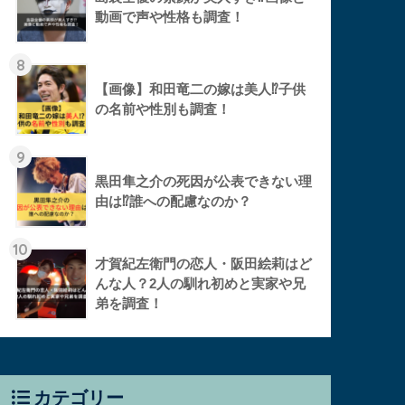
動画で声や性格も調査！
8
【画像】和田竜二の嫁は美人⁉︎子供
の名前や性別も調査！
9
黒田隼之介の死因が公表できない理
由は⁉︎誰への配慮なのか？
10
才賀紀左衛門の恋人・阪田絵莉はど
んな人？2人の馴れ初めと実家や兄
弟を調査！
カテゴリー