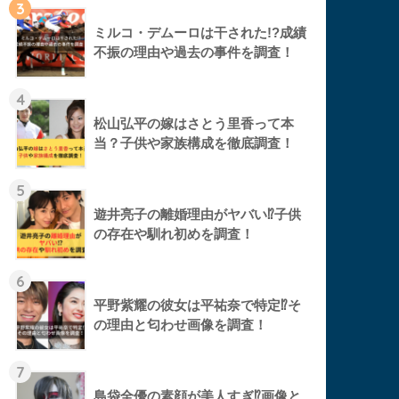
3
ミルコ・デムーロは干された!?成績
不振の理由や過去の事件を調査！
4
松山弘平の嫁はさとう里香って本
当？子供や家族構成を徹底調査！
5
遊井亮子の離婚理由がヤバい⁉︎子供
の存在や馴れ初めを調査！
6
平野紫耀の彼女は平祐奈で特定⁉︎そ
の理由と匂わせ画像を調査！
7
島袋全優の素顔が美人すぎ⁉︎画像と