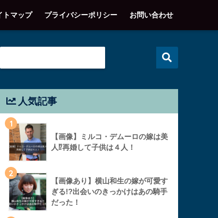
イトマップ
プライバシーポリシー
お問い合わせ
人気記事
1
【画像】ミルコ・デムーロの嫁は美
人⁉︎再婚して子供は４人！
2
【画像あり】横山和生の嫁が可愛す
ぎる!?出会いのきっかけはあの騎手
だった！