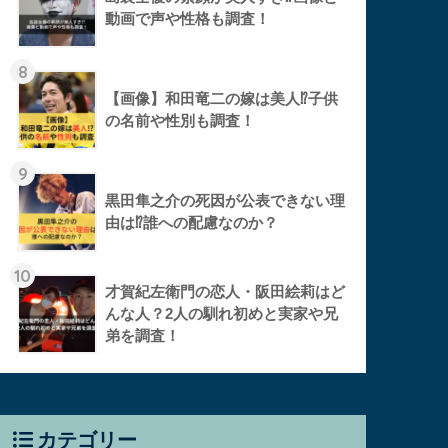
動画で声や性格も調査！
8
【画像】和田竜二の嫁は美人⁉︎子供
の名前や性別も調査！
9
黒田隼之介の死因が公表できない理
由は⁉︎誰への配慮なのか？
10
才賀紀左衛門の恋人・阪田絵莉はど
んな人？2人の馴れ初めと実家や兄
弟を調査！
カテゴリー