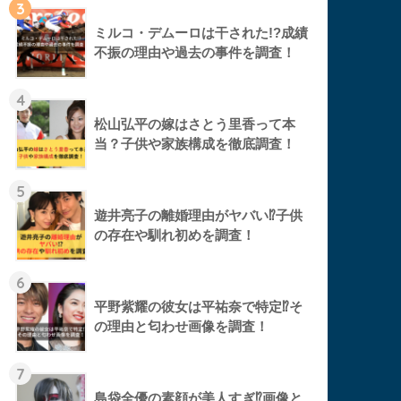
3
ミルコ・デムーロは干された!?成績
不振の理由や過去の事件を調査！
4
松山弘平の嫁はさとう里香って本
当？子供や家族構成を徹底調査！
5
遊井亮子の離婚理由がヤバい⁉︎子供
の存在や馴れ初めを調査！
6
平野紫耀の彼女は平祐奈で特定⁉︎そ
の理由と匂わせ画像を調査！
7
島袋全優の素顔が美人すぎ⁉︎画像と