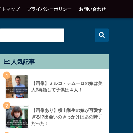
イトマップ
プライバシーポリシー
お問い合わせ
人気記事
1
【画像】ミルコ・デムーロの嫁は美
人⁉︎再婚して子供は４人！
2
【画像あり】横山和生の嫁が可愛す
ぎる!?出会いのきっかけはあの騎手
だった！