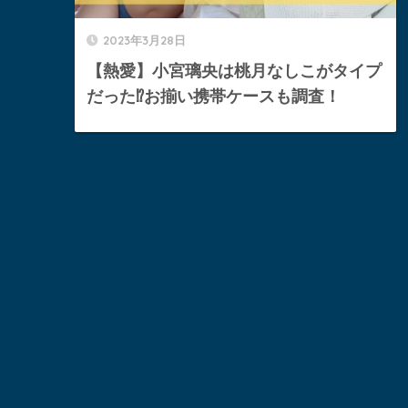
2023年3月28日
【熱愛】小宮璃央は桃月なしこがタイプ
だった⁉︎お揃い携帯ケースも調査！