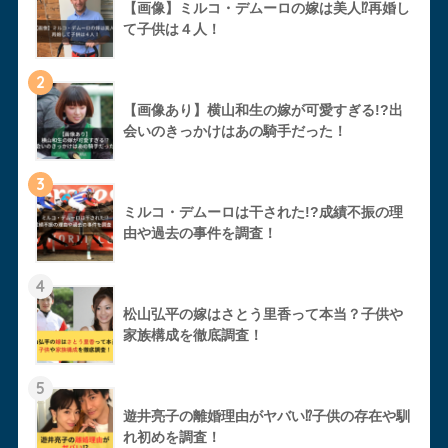
【画像】ミルコ・デムーロの嫁は美人⁉︎再婚し
て子供は４人！
2
【画像あり】横山和生の嫁が可愛すぎる!?出
会いのきっかけはあの騎手だった！
3
ミルコ・デムーロは干された!?成績不振の理
由や過去の事件を調査！
4
松山弘平の嫁はさとう里香って本当？子供や
家族構成を徹底調査！
5
遊井亮子の離婚理由がヤバい⁉︎子供の存在や馴
れ初めを調査！