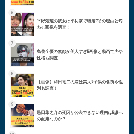
6
平野紫耀の彼女は平祐奈で特定⁉︎その理由と匂
わせ画像を調査！
7
島袋全優の素顔が美人すぎ⁉︎画像と動画で声や
性格も調査！
8
【画像】和田竜二の嫁は美人⁉︎子供の名前や性
別も調査！
9
黒田隼之介の死因が公表できない理由は⁉︎誰へ
の配慮なのか？