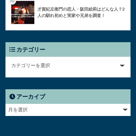
10
才賀紀左衛門の恋人・阪田絵莉はどんな人？2
人の馴れ初めと実家や兄弟を調査！
カテゴリー
アーカイブ