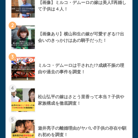
【画像】ミルコ・デムーロの嫁は美人⁉︎再婚し
て子供は４人！
2
【画像あり】横山和生の嫁が可愛すぎる!?出
会いのきっかけはあの騎手だった！
3
ミルコ・デムーロは干された!?成績不振の理
由や過去の事件を調査！
4
松山弘平の嫁はさとう里香って本当？子供や
家族構成を徹底調査！
5
遊井亮子の離婚理由がヤバい⁉︎子供の存在や馴
れ初めを調査！