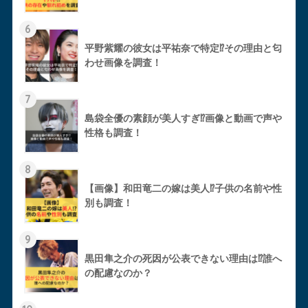
6
平野紫耀の彼女は平祐奈で特定⁉︎その理由と匂
わせ画像を調査！
7
島袋全優の素顔が美人すぎ⁉︎画像と動画で声や
性格も調査！
8
【画像】和田竜二の嫁は美人⁉︎子供の名前や性
別も調査！
9
黒田隼之介の死因が公表できない理由は⁉︎誰へ
の配慮なのか？