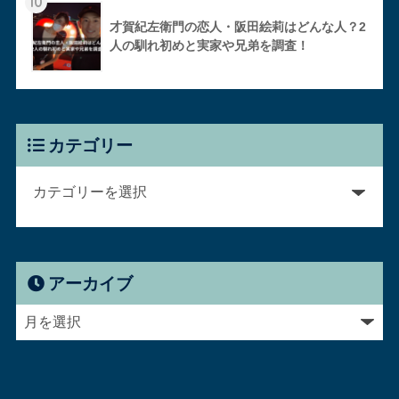
10
才賀紀左衛門の恋人・阪田絵莉はどんな人？2
人の馴れ初めと実家や兄弟を調査！
カテゴリー
アーカイブ