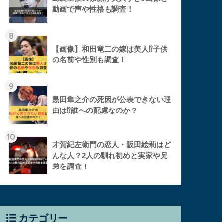
動画で声や性格も調査！
8
【画像】和田竜二の嫁は美人⁉︎子供
の名前や性別も調査！
9
黒田隼之介の死因が公表できない理
由は⁉︎誰への配慮なのか？
10
才賀紀左衛門の恋人・阪田絵莉はど
んな人？2人の馴れ初めと実家や兄
弟を調査！
カテゴリー