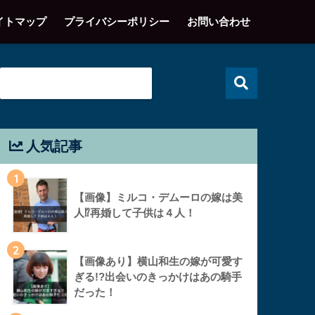
イトマップ
プライバシーポリシー
お問い合わせ
人気記事
1
【画像】ミルコ・デムーロの嫁は美
人⁉︎再婚して子供は４人！
2
【画像あり】横山和生の嫁が可愛す
ぎる!?出会いのきっかけはあの騎手
だった！