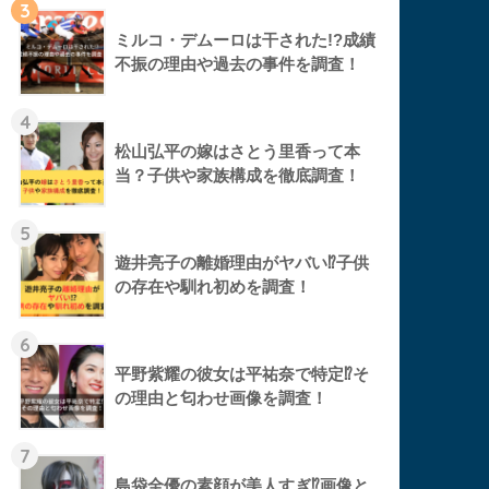
3
ミルコ・デムーロは干された!?成績
不振の理由や過去の事件を調査！
4
松山弘平の嫁はさとう里香って本
当？子供や家族構成を徹底調査！
5
遊井亮子の離婚理由がヤバい⁉︎子供
の存在や馴れ初めを調査！
6
平野紫耀の彼女は平祐奈で特定⁉︎そ
の理由と匂わせ画像を調査！
7
島袋全優の素顔が美人すぎ⁉︎画像と