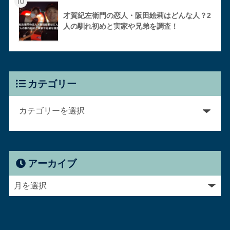
10
才賀紀左衛門の恋人・阪田絵莉はどんな人？2
人の馴れ初めと実家や兄弟を調査！
カテゴリー
アーカイブ