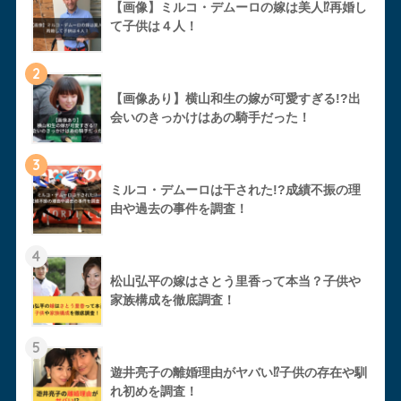
【画像】ミルコ・デムーロの嫁は美人⁉︎再婚し
て子供は４人！
2
【画像あり】横山和生の嫁が可愛すぎる!?出
会いのきっかけはあの騎手だった！
3
ミルコ・デムーロは干された!?成績不振の理
由や過去の事件を調査！
4
松山弘平の嫁はさとう里香って本当？子供や
家族構成を徹底調査！
5
遊井亮子の離婚理由がヤバい⁉︎子供の存在や馴
れ初めを調査！