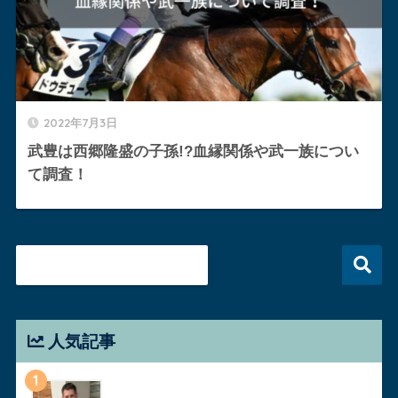
2022年7月3日
武豊は西郷隆盛の子孫!?血縁関係や武一族につい
て調査！
人気記事
1