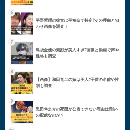
6
平野紫耀の彼女は平祐奈で特定⁉︎その理由と匂
わせ画像を調査！
7
島袋全優の素顔が美人すぎ⁉︎画像と動画で声や
性格も調査！
8
【画像】和田竜二の嫁は美人⁉︎子供の名前や性
別も調査！
9
黒田隼之介の死因が公表できない理由は⁉︎誰へ
の配慮なのか？