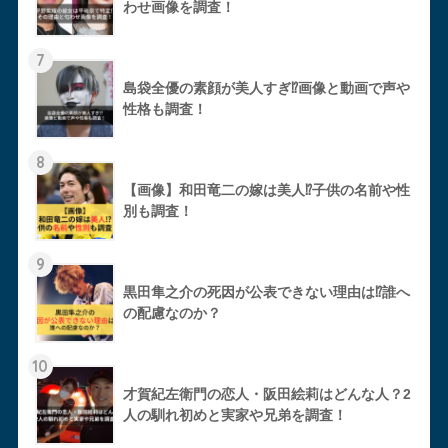
わせ画像を調査！
7
島袋全優の素顔が美人すぎ⁉︎画像と動画で声や
性格も調査！
8
【画像】和田竜二の嫁は美人⁉︎子供の名前や性
別も調査！
9
黒田隼之介の死因が公表できない理由は⁉︎誰へ
の配慮なのか？
10
才賀紀左衛門の恋人・阪田絵莉はどんな人？2
人の馴れ初めと実家や兄弟を調査！