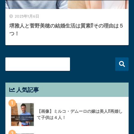
2023年1月6日
堺雅人と菅野美穂の結婚生活は質素⁉︎その理由は５
つ！
人気記事
1
【画像】ミルコ・デムーロの嫁は美人⁉︎再婚し
て子供は４人！
2