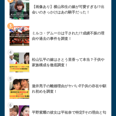
【画像あり】横山和生の嫁が可愛すぎる!?出
会いのきっかけはあの騎手だった！
3
ミルコ・デムーロは干された!?成績不振の理
由や過去の事件を調査！
4
松山弘平の嫁はさとう里香って本当？子供や
家族構成を徹底調査！
5
遊井亮子の離婚理由がヤバい⁉︎子供の存在や馴
れ初めを調査！
6
平野紫耀の彼女は平祐奈で特定⁉︎その理由と匂