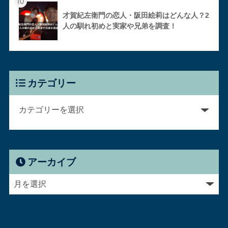
10
才賀紀左衛門の恋人・阪田絵莉はどんな人？2
人の馴れ初めと実家や兄弟を調査！
カテゴリー
アーカイブ