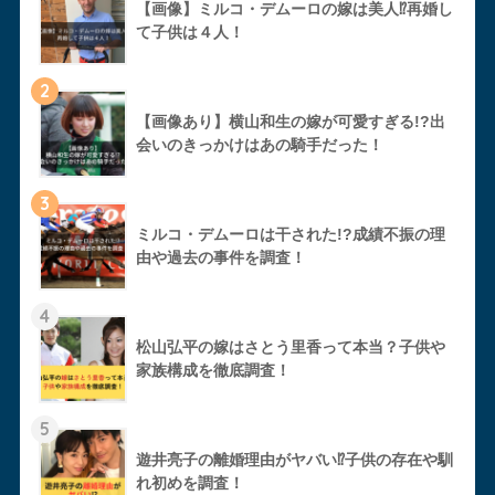
【画像】ミルコ・デムーロの嫁は美人⁉︎再婚し
て子供は４人！
2
【画像あり】横山和生の嫁が可愛すぎる!?出
会いのきっかけはあの騎手だった！
3
ミルコ・デムーロは干された!?成績不振の理
由や過去の事件を調査！
4
松山弘平の嫁はさとう里香って本当？子供や
家族構成を徹底調査！
5
遊井亮子の離婚理由がヤバい⁉︎子供の存在や馴
れ初めを調査！