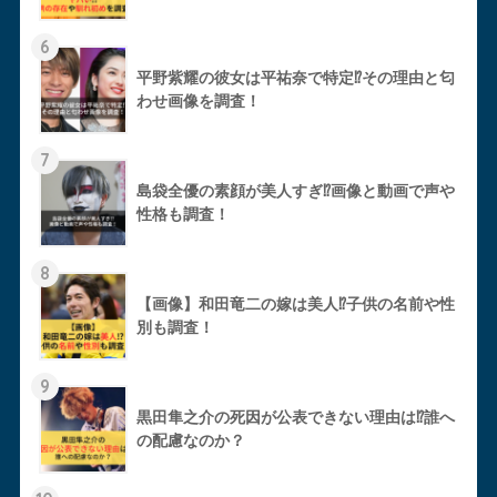
6
平野紫耀の彼女は平祐奈で特定⁉︎その理由と匂
わせ画像を調査！
7
島袋全優の素顔が美人すぎ⁉︎画像と動画で声や
性格も調査！
8
【画像】和田竜二の嫁は美人⁉︎子供の名前や性
別も調査！
9
黒田隼之介の死因が公表できない理由は⁉︎誰へ
の配慮なのか？