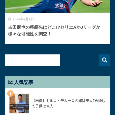
2022年7月4日
吉田麻也の移籍先はどこ!?セリエAかJリーグか
様々な可能性を調査！
人気記事
1
【画像】ミルコ・デムーロの嫁は美人⁉︎再婚し
て子供は４人！