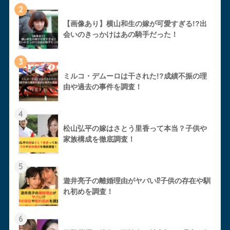
2
【画像あり】横山和生の嫁が可愛すぎる!?出
会いのきっかけはあの騎手だった！
3
ミルコ・デムーロは干された!?成績不振の理
由や過去の事件を調査！
4
松山弘平の嫁はさとう里香って本当？子供や
家族構成を徹底調査！
5
遊井亮子の離婚理由がヤバい⁉︎子供の存在や馴
れ初めを調査！
6