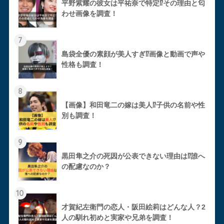
平野紫耀の彼女は平祐奈で特定⁉︎その理由と匂
わせ画像を調査！
7
島袋全優の素顔が美人すぎ⁉︎画像と動画で声や
性格も調査！
8
【画像】和田竜二の嫁は美人⁉︎子供の名前や性
別も調査！
9
黒田隼之介の死因が公表できない理由は⁉︎誰へ
の配慮なのか？
10
才賀紀左衛門の恋人・阪田絵莉はどんな人？2
人の馴れ初めと実家や兄弟を調査！