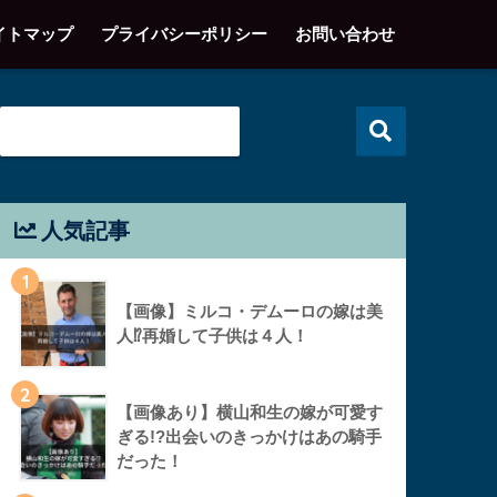
イトマップ
プライバシーポリシー
お問い合わせ
人気記事
1
【画像】ミルコ・デムーロの嫁は美
人⁉︎再婚して子供は４人！
2
【画像あり】横山和生の嫁が可愛す
ぎる!?出会いのきっかけはあの騎手
だった！