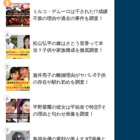
3
ミルコ・デムーロは干された!?成績
不振の理由や過去の事件を調査！
4
松山弘平の嫁はさとう里香って本
当？子供や家族構成を徹底調査！
5
遊井亮子の離婚理由がヤバい⁉︎子供
の存在や馴れ初めを調査！
6
平野紫耀の彼女は平祐奈で特定⁉︎そ
の理由と匂わせ画像を調査！
7
島袋全優の素顔が美人すぎ⁉︎画像と