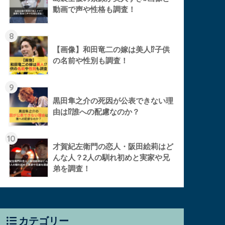
動画で声や性格も調査！
8
【画像】和田竜二の嫁は美人⁉︎子供
の名前や性別も調査！
9
黒田隼之介の死因が公表できない理
由は⁉︎誰への配慮なのか？
10
才賀紀左衛門の恋人・阪田絵莉はど
んな人？2人の馴れ初めと実家や兄
弟を調査！
カテゴリー