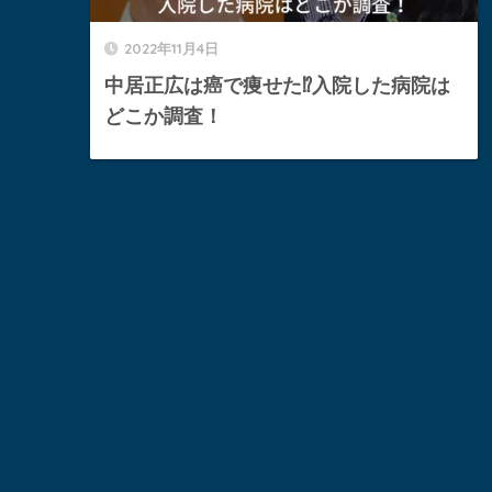
2022年11月4日
中居正広は癌で痩せた⁉︎入院した病院は
どこか調査！