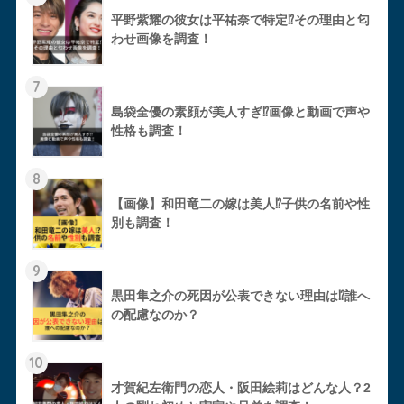
平野紫耀の彼女は平祐奈で特定⁉︎その理由と匂
わせ画像を調査！
7
島袋全優の素顔が美人すぎ⁉︎画像と動画で声や
性格も調査！
8
【画像】和田竜二の嫁は美人⁉︎子供の名前や性
別も調査！
9
黒田隼之介の死因が公表できない理由は⁉︎誰へ
の配慮なのか？
10
才賀紀左衛門の恋人・阪田絵莉はどんな人？2