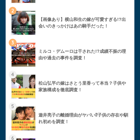
2
【画像あり】横山和生の嫁が可愛すぎる!?出
会いのきっかけはあの騎手だった！
3
ミルコ・デムーロは干された!?成績不振の理
由や過去の事件を調査！
4
松山弘平の嫁はさとう里香って本当？子供や
家族構成を徹底調査！
5
遊井亮子の離婚理由がヤバい⁉︎子供の存在や馴
れ初めを調査！
6