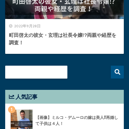
2022年9月28日
町田啓太の彼女・玄理は社長令嬢!?両親や経歴を
調査！
人気記事
1
【画像】ミルコ・デムーロの嫁は美人⁉︎再婚し
て子供は４人！