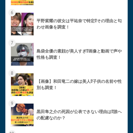
6
平野紫耀の彼女は平祐奈で特定⁉︎その理由と匂
わせ画像を調査！
7
島袋全優の素顔が美人すぎ⁉︎画像と動画で声や
性格も調査！
8
【画像】和田竜二の嫁は美人⁉︎子供の名前や性
別も調査！
9
黒田隼之介の死因が公表できない理由は⁉︎誰へ
の配慮なのか？