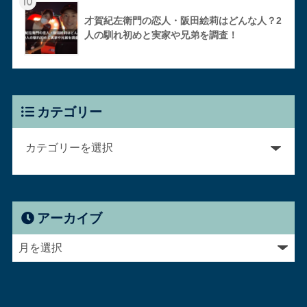
10
才賀紀左衛門の恋人・阪田絵莉はどんな人？2
人の馴れ初めと実家や兄弟を調査！
カテゴリー
アーカイブ