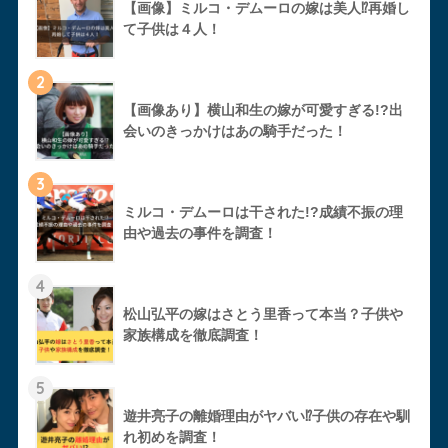
【画像】ミルコ・デムーロの嫁は美人⁉︎再婚し
て子供は４人！
2
【画像あり】横山和生の嫁が可愛すぎる!?出
会いのきっかけはあの騎手だった！
3
ミルコ・デムーロは干された!?成績不振の理
由や過去の事件を調査！
4
松山弘平の嫁はさとう里香って本当？子供や
家族構成を徹底調査！
5
遊井亮子の離婚理由がヤバい⁉︎子供の存在や馴
れ初めを調査！