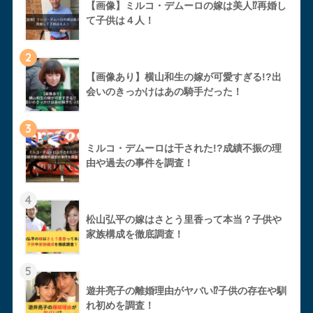
【画像】ミルコ・デムーロの嫁は美人⁉︎再婚し
て子供は４人！
2
【画像あり】横山和生の嫁が可愛すぎる!?出
会いのきっかけはあの騎手だった！
3
ミルコ・デムーロは干された!?成績不振の理
由や過去の事件を調査！
4
松山弘平の嫁はさとう里香って本当？子供や
家族構成を徹底調査！
5
遊井亮子の離婚理由がヤバい⁉︎子供の存在や馴
れ初めを調査！