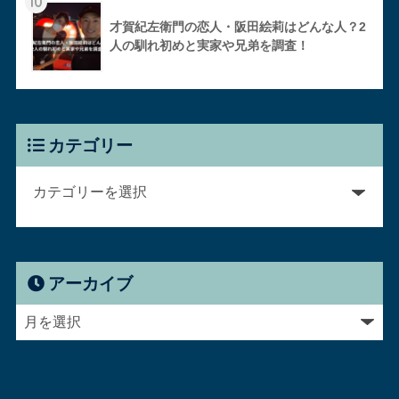
10
才賀紀左衛門の恋人・阪田絵莉はどんな人？2
人の馴れ初めと実家や兄弟を調査！
カテゴリー
アーカイブ