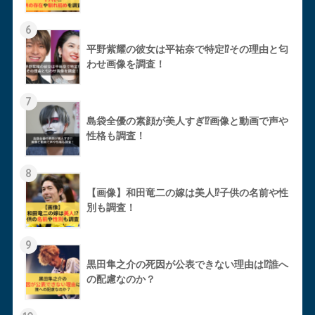
6
平野紫耀の彼女は平祐奈で特定⁉︎その理由と匂
わせ画像を調査！
7
島袋全優の素顔が美人すぎ⁉︎画像と動画で声や
性格も調査！
8
【画像】和田竜二の嫁は美人⁉︎子供の名前や性
別も調査！
9
黒田隼之介の死因が公表できない理由は⁉︎誰へ
の配慮なのか？