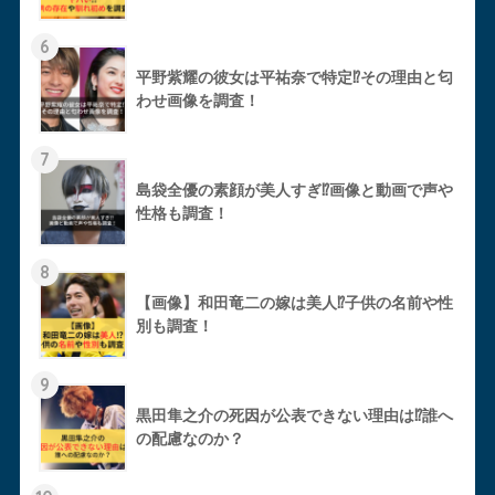
6
平野紫耀の彼女は平祐奈で特定⁉︎その理由と匂
わせ画像を調査！
7
島袋全優の素顔が美人すぎ⁉︎画像と動画で声や
性格も調査！
8
【画像】和田竜二の嫁は美人⁉︎子供の名前や性
別も調査！
9
黒田隼之介の死因が公表できない理由は⁉︎誰へ
の配慮なのか？