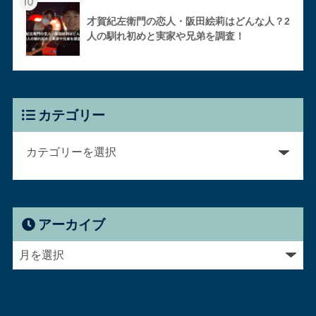
10
才賀紀左衛門の恋人・阪田絵莉はどんな人？2
人の馴れ初めと実家や兄弟を調査！
カテゴリー
アーカイブ