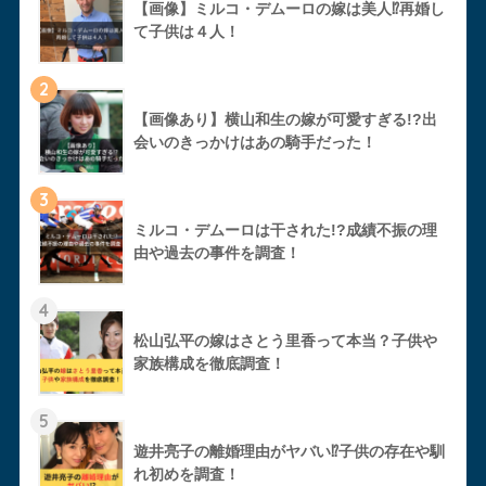
【画像】ミルコ・デムーロの嫁は美人⁉︎再婚し
て子供は４人！
2
【画像あり】横山和生の嫁が可愛すぎる!?出
会いのきっかけはあの騎手だった！
3
ミルコ・デムーロは干された!?成績不振の理
由や過去の事件を調査！
4
松山弘平の嫁はさとう里香って本当？子供や
家族構成を徹底調査！
5
遊井亮子の離婚理由がヤバい⁉︎子供の存在や馴
れ初めを調査！