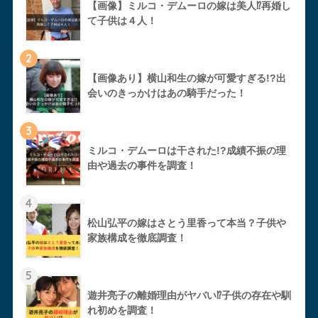
【画像】ミルコ・デムーロの嫁は美人⁉︎再婚し
て子供は４人！
2
【画像あり】横山和生の嫁が可愛すぎる!?出
会いのきっかけはあの騎手だった！
3
ミルコ・デムーロは干された!?成績不振の理
由や過去の事件を調査！
4
松山弘平の嫁はさとう里香って本当？子供や
家族構成を徹底調査！
5
遊井亮子の離婚理由がヤバい⁉︎子供の存在や馴
れ初めを調査！