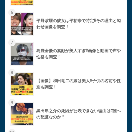
6
平野紫耀の彼女は平祐奈で特定⁉︎その理由と匂
わせ画像を調査！
7
島袋全優の素顔が美人すぎ⁉︎画像と動画で声や
性格も調査！
8
【画像】和田竜二の嫁は美人⁉︎子供の名前や性
別も調査！
9
黒田隼之介の死因が公表できない理由は⁉︎誰へ
の配慮なのか？