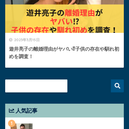
2023年3月15日
遊井亮子の離婚理由がヤバい⁉︎子供の存在や馴れ初
めを調査！
人気記事
1