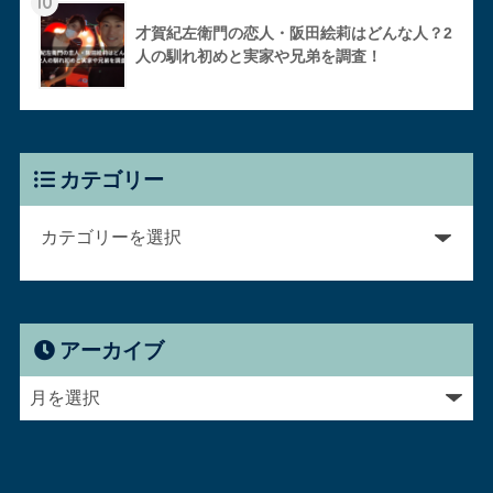
10
才賀紀左衛門の恋人・阪田絵莉はどんな人？2
人の馴れ初めと実家や兄弟を調査！
カテゴリー
アーカイブ