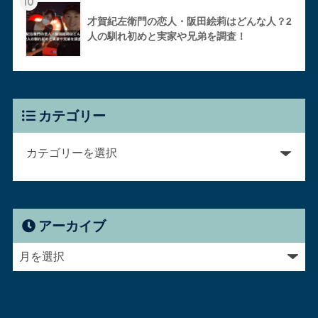
10
才賀紀左衛門の恋人・阪田絵莉はどんな人？2
人の馴れ初めと実家や兄弟を調査！
カテゴリー
アーカイブ