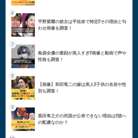
6
平野紫耀の彼女は平祐奈で特定⁉︎その理由と匂
わせ画像を調査！
7
島袋全優の素顔が美人すぎ⁉︎画像と動画で声や
性格も調査！
8
【画像】和田竜二の嫁は美人⁉︎子供の名前や性
別も調査！
9
黒田隼之介の死因が公表できない理由は⁉︎誰へ
の配慮なのか？