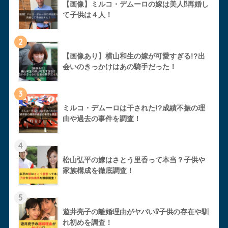
【画像】ミルコ・デムーロの嫁は美人⁉︎再婚し
て子供は４人！
2
【画像あり】横山和生の嫁が可愛すぎる!?出
会いのきっかけはあの騎手だった！
3
ミルコ・デムーロは干された!?成績不振の理
由や過去の事件を調査！
4
松山弘平の嫁はさとう里香って本当？子供や
家族構成を徹底調査！
5
遊井亮子の離婚理由がヤバい⁉︎子供の存在や馴
れ初めを調査！