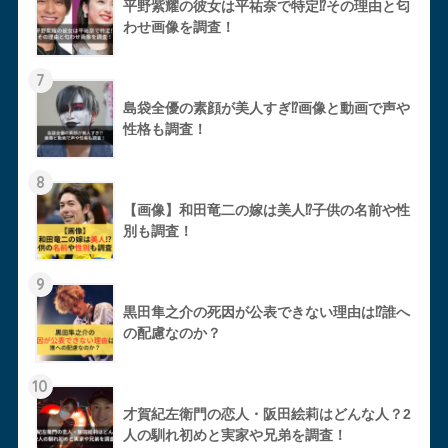
平野紫耀の彼女は平祐奈で特定⁉︎その理由と匂
わせ画像を調査！
7
島袋全優の素顔が美人すぎ⁉︎画像と動画で声や
性格も調査！
8
【画像】和田竜二の嫁は美人⁉︎子供の名前や性
別も調査！
9
黒田隼之介の死因が公表できない理由は⁉︎誰へ
の配慮なのか？
10
才賀紀左衛門の恋人・阪田絵莉はどんな人？2
人の馴れ初めと実家や兄弟を調査！