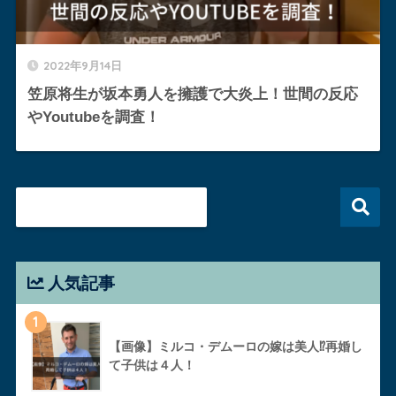
2022年9月14日
笠原将生が坂本勇人を擁護で大炎上！世間の反応
やYoutubeを調査！
人気記事
1
【画像】ミルコ・デムーロの嫁は美人⁉︎再婚し
て子供は４人！