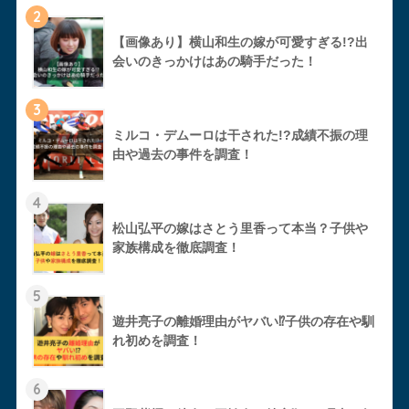
2
【画像あり】横山和生の嫁が可愛すぎる!?出
会いのきっかけはあの騎手だった！
3
ミルコ・デムーロは干された!?成績不振の理
由や過去の事件を調査！
4
松山弘平の嫁はさとう里香って本当？子供や
家族構成を徹底調査！
5
遊井亮子の離婚理由がヤバい⁉︎子供の存在や馴
れ初めを調査！
6