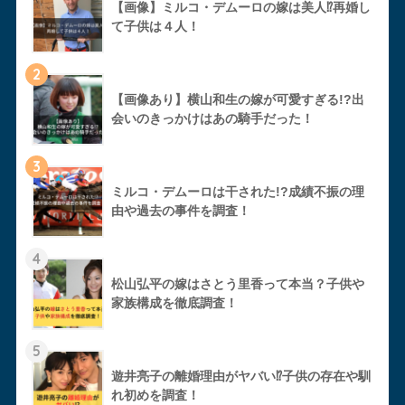
【画像】ミルコ・デムーロの嫁は美人⁉︎再婚し
て子供は４人！
2
【画像あり】横山和生の嫁が可愛すぎる!?出
会いのきっかけはあの騎手だった！
3
ミルコ・デムーロは干された!?成績不振の理
由や過去の事件を調査！
4
松山弘平の嫁はさとう里香って本当？子供や
家族構成を徹底調査！
5
遊井亮子の離婚理由がヤバい⁉︎子供の存在や馴
れ初めを調査！