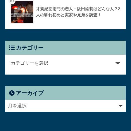
10
才賀紀左衛門の恋人・阪田絵莉はどんな人？2
人の馴れ初めと実家や兄弟を調査！
カテゴリー
アーカイブ