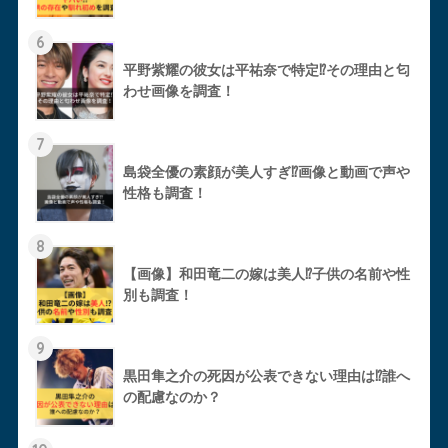
6
平野紫耀の彼女は平祐奈で特定⁉︎その理由と匂
わせ画像を調査！
7
島袋全優の素顔が美人すぎ⁉︎画像と動画で声や
性格も調査！
8
【画像】和田竜二の嫁は美人⁉︎子供の名前や性
別も調査！
9
黒田隼之介の死因が公表できない理由は⁉︎誰へ
の配慮なのか？