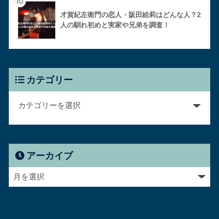
10
才賀紀左衛門の恋人・阪田絵莉はどんな人？2
人の馴れ初めと実家や兄弟を調査！
カテゴリー
アーカイブ