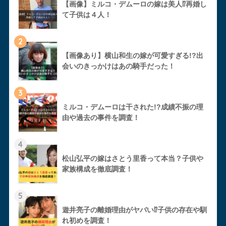
【画像】ミルコ・デムーロの嫁は美人⁉︎再婚し
て子供は４人！
2
【画像あり】横山和生の嫁が可愛すぎる!?出
会いのきっかけはあの騎手だった！
3
ミルコ・デムーロは干された!?成績不振の理
由や過去の事件を調査！
4
松山弘平の嫁はさとう里香って本当？子供や
家族構成を徹底調査！
5
遊井亮子の離婚理由がヤバい⁉︎子供の存在や馴
れ初めを調査！