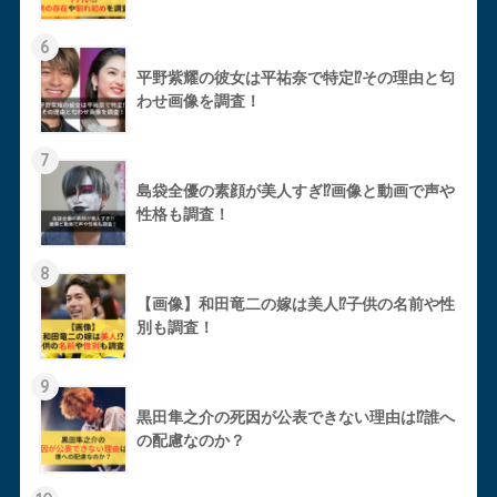
6
平野紫耀の彼女は平祐奈で特定⁉︎その理由と匂
わせ画像を調査！
7
島袋全優の素顔が美人すぎ⁉︎画像と動画で声や
性格も調査！
8
【画像】和田竜二の嫁は美人⁉︎子供の名前や性
別も調査！
9
黒田隼之介の死因が公表できない理由は⁉︎誰へ
の配慮なのか？