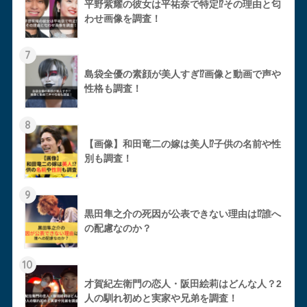
平野紫耀の彼女は平祐奈で特定⁉︎その理由と匂
わせ画像を調査！
7
島袋全優の素顔が美人すぎ⁉︎画像と動画で声や
性格も調査！
8
【画像】和田竜二の嫁は美人⁉︎子供の名前や性
別も調査！
9
黒田隼之介の死因が公表できない理由は⁉︎誰へ
の配慮なのか？
10
才賀紀左衛門の恋人・阪田絵莉はどんな人？2
人の馴れ初めと実家や兄弟を調査！