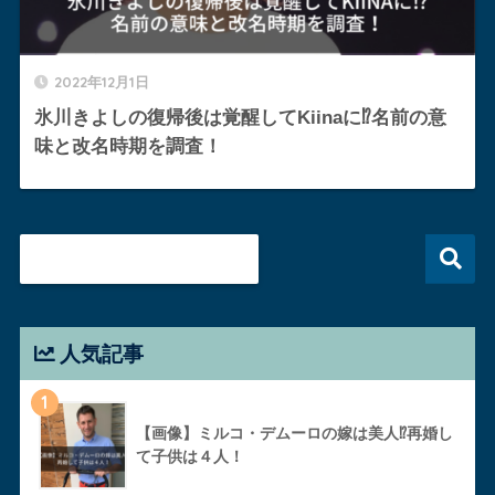
2022年12月1日
氷川きよしの復帰後は覚醒してKiinaに⁉︎名前の意
味と改名時期を調査！
人気記事
1
【画像】ミルコ・デムーロの嫁は美人⁉︎再婚し
て子供は４人！