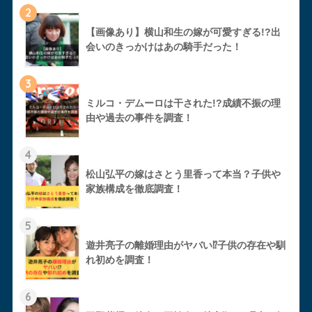
2
【画像あり】横山和生の嫁が可愛すぎる!?出
会いのきっかけはあの騎手だった！
3
ミルコ・デムーロは干された!?成績不振の理
由や過去の事件を調査！
4
松山弘平の嫁はさとう里香って本当？子供や
家族構成を徹底調査！
5
遊井亮子の離婚理由がヤバい⁉︎子供の存在や馴
れ初めを調査！
6