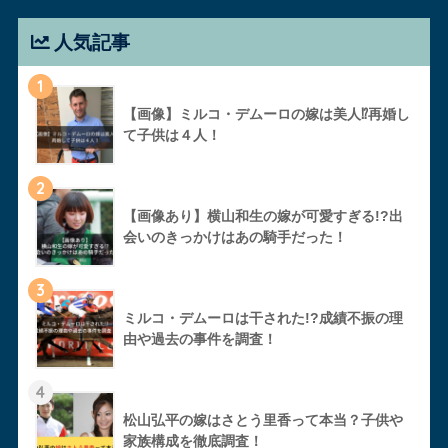
人気記事
1
【画像】ミルコ・デムーロの嫁は美人⁉︎再婚し
て子供は４人！
2
【画像あり】横山和生の嫁が可愛すぎる!?出
会いのきっかけはあの騎手だった！
3
ミルコ・デムーロは干された!?成績不振の理
由や過去の事件を調査！
4
松山弘平の嫁はさとう里香って本当？子供や
家族構成を徹底調査！