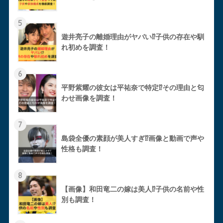
5
遊井亮子の離婚理由がヤバい⁉︎子供の存在や馴
れ初めを調査！
6
平野紫耀の彼女は平祐奈で特定⁉︎その理由と匂
わせ画像を調査！
7
島袋全優の素顔が美人すぎ⁉︎画像と動画で声や
性格も調査！
8
【画像】和田竜二の嫁は美人⁉︎子供の名前や性
別も調査！