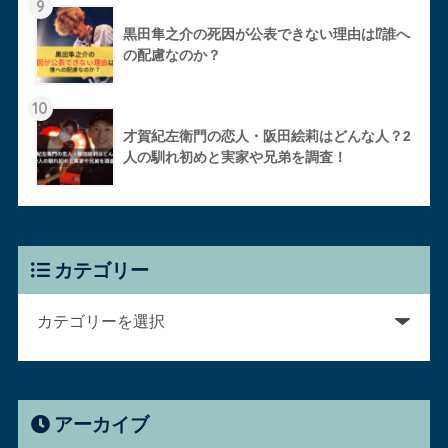
9
黒田隼之介の死因が公表できない理由は⁉︎誰へ
の配慮なのか？
10
才賀紀左衛門の恋人・阪田絵莉はどんな人？2
人の馴れ初めと実家や兄弟を調査！
カテゴリー
アーカイブ