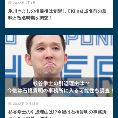
2022年12月1日
氷川きよしの復帰後は覚醒してKiinaに⁉︎名前の意
味と改名時期を調査！
2022年10月28日
杉谷拳士の引退理由は!?今後は石橋貴明の事務所