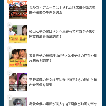
3
ミルコ・デムーロは干された!?成績不振の理
由や過去の事件を調査！
4
松山弘平の嫁はさとう里香って本当？子供や
家族構成を徹底調査！
5
遊井亮子の離婚理由がヤバい⁉︎子供の存在や馴
れ初めを調査！
6
平野紫耀の彼女は平祐奈で特定⁉︎その理由と匂
わせ画像を調査！
7
島袋全優の素顔が美人すぎ⁉︎画像と動画で声や