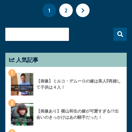
1
2
人気記事
1
【画像】ミルコ・デムーロの嫁は美人⁉︎再婚し
て子供は４人！
2
【画像あり】横山和生の嫁が可愛すぎる!?出
会いのきっかけはあの騎手だった！