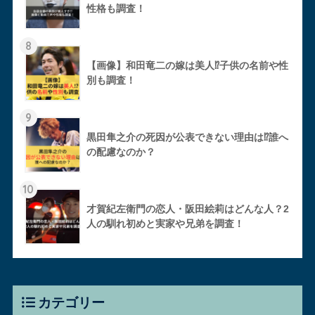
性格も調査！
8
【画像】和田竜二の嫁は美人⁉︎子供の名前や性
別も調査！
9
黒田隼之介の死因が公表できない理由は⁉︎誰へ
の配慮なのか？
10
才賀紀左衛門の恋人・阪田絵莉はどんな人？2
人の馴れ初めと実家や兄弟を調査！
カテゴリー