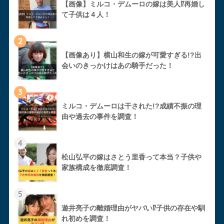
【画像】ミルコ・デムーロの嫁は美人⁉︎再婚し
て子供は４人！
2
【画像あり】横山和生の嫁が可愛すぎる!?出
会いのきっかけはあの騎手だった！
3
ミルコ・デムーロは干された!?成績不振の理
由や過去の事件を調査！
4
松山弘平の嫁はさとう里香って本当？子供や
家族構成を徹底調査！
5
遊井亮子の離婚理由がヤバい⁉︎子供の存在や馴
れ初めを調査！