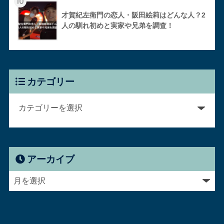
10
才賀紀左衛門の恋人・阪田絵莉はどんな人？2
人の馴れ初めと実家や兄弟を調査！
カテゴリー
アーカイブ