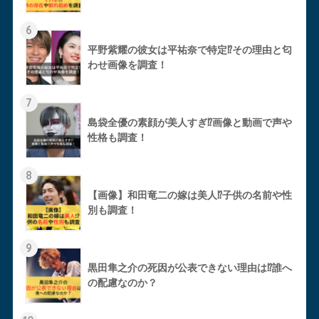
6
平野紫耀の彼女は平祐奈で特定⁉︎その理由と匂
わせ画像を調査！
7
島袋全優の素顔が美人すぎ⁉︎画像と動画で声や
性格も調査！
8
【画像】和田竜二の嫁は美人⁉︎子供の名前や性
別も調査！
9
黒田隼之介の死因が公表できない理由は⁉︎誰へ
の配慮なのか？