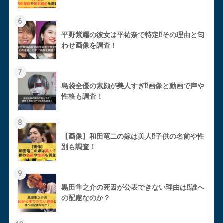
6
平野紫耀の彼女は平祐奈で特定⁉︎その理由と匂
わせ画像を調査！
7
島袋全優の素顔が美人すぎ⁉︎画像と動画で声や
性格も調査！
8
【画像】和田竜二の嫁は美人⁉︎子供の名前や性
別も調査！
9
黒田隼之介の死因が公表できない理由は⁉︎誰へ
の配慮なのか？