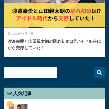
2023年3月17日
渡邉幸愛と山田親太朗の馴れ初めは⁉︎アイドル時代
から交際していた！
人気記事
1