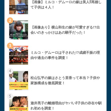
【画像】ミルコ・デムーロの嫁は美人⁉︎再婚し
て子供は４人！
2
【画像あり】横山和生の嫁が可愛すぎる!?出
会いのきっかけはあの騎手だった！
3
ミルコ・デムーロは干された!?成績不振の理
由や過去の事件を調査！
4
松山弘平の嫁はさとう里香って本当？子供や
家族構成を徹底調査！
5
遊井亮子の離婚理由がヤバい⁉︎子供の存在や馴
れ初めを調査！