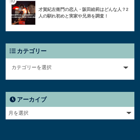
10
才賀紀左衛門の恋人・阪田絵莉はどんな人？2
人の馴れ初めと実家や兄弟を調査！
カテゴリー
アーカイブ