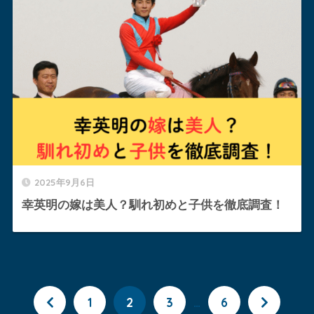
2025年9月6日
幸英明の嫁は美人？馴れ初めと子供を徹底調査！
1
2
3
…
6