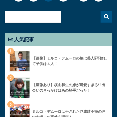
人気記事
1
【画像】ミルコ・デムーロの嫁は美人⁉︎再婚し
て子供は４人！
2
【画像あり】横山和生の嫁が可愛すぎる!?出
会いのきっかけはあの騎手だった！
3
ミルコ・デムーロは干された!?成績不振の理
由や過去の事件を調査！