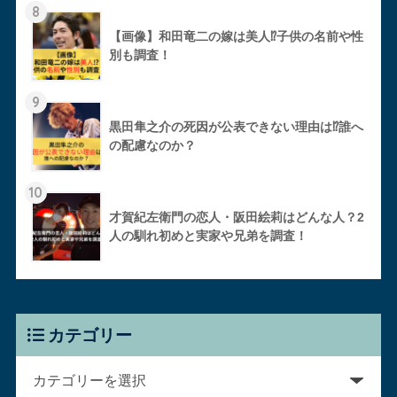
8
【画像】和田竜二の嫁は美人⁉︎子供の名前や性
別も調査！
9
黒田隼之介の死因が公表できない理由は⁉︎誰へ
の配慮なのか？
10
才賀紀左衛門の恋人・阪田絵莉はどんな人？2
人の馴れ初めと実家や兄弟を調査！
カテゴリー