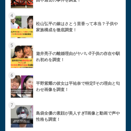
4
松山弘平の嫁はさとう里香って本当？子供や
家族構成を徹底調査！
5
遊井亮子の離婚理由がヤバい⁉︎子供の存在や馴
れ初めを調査！
6
平野紫耀の彼女は平祐奈で特定⁉︎その理由と匂
わせ画像を調査！
7
島袋全優の素顔が美人すぎ⁉︎画像と動画で声や
性格も調査！