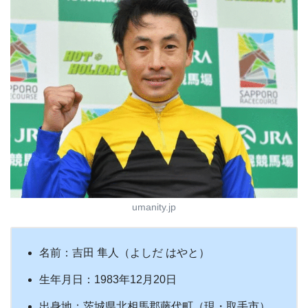
umanity.jp
名前：吉田 隼人（よしだ はやと）
生年月日：1983年12月20日
出身地：茨城県北相馬郡藤代町（現・取手市）