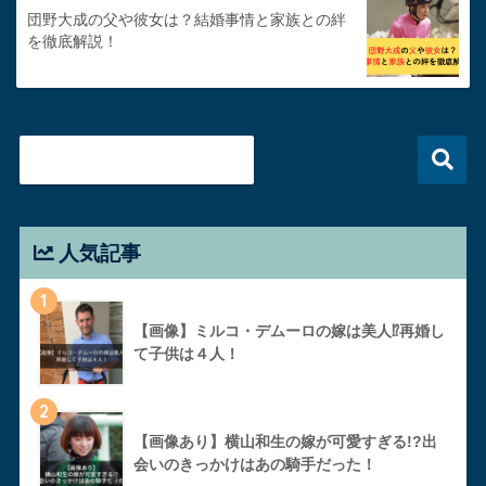
団野大成の父や彼女は？結婚事情と家族との絆
を徹底解説！
人気記事
1
【画像】ミルコ・デムーロの嫁は美人⁉︎再婚し
て子供は４人！
2
【画像あり】横山和生の嫁が可愛すぎる!?出
会いのきっかけはあの騎手だった！