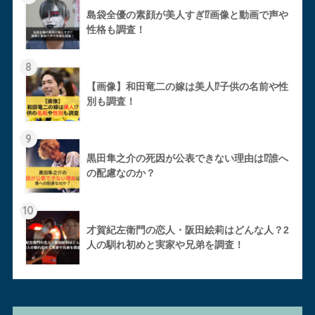
島袋全優の素顔が美人すぎ⁉︎画像と動画で声や
性格も調査！
8
【画像】和田竜二の嫁は美人⁉︎子供の名前や性
別も調査！
9
黒田隼之介の死因が公表できない理由は⁉︎誰へ
の配慮なのか？
10
才賀紀左衛門の恋人・阪田絵莉はどんな人？2
人の馴れ初めと実家や兄弟を調査！