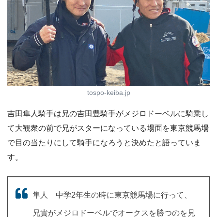
tospo-keiba.jp
吉田隼人騎手は兄の吉田豊騎手がメジロドーベルに騎乗し
て大観衆の前で兄がスターになっている場面を東京競馬場
で目の当たりにして騎手になろうと決めたと語っていま
す。
隼人 中学2年生の時に東京競馬場に行って、
兄貴がメジロドーベルでオークスを勝つのを見