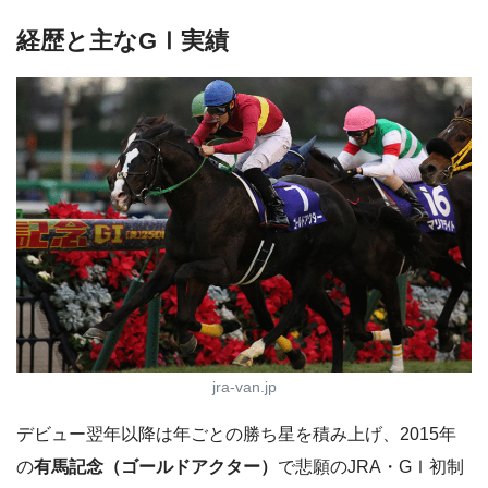
経歴と主なGⅠ実績
jra-van.jp
デビュー翌年以降は年ごとの勝ち星を積み上げ、2015年
の
有馬記念（ゴールドアクター）
で悲願のJRA・GⅠ初制