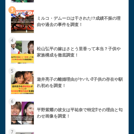
3
ミルコ・デムーロは干された!?成績不振の理
由や過去の事件を調査！
4
松山弘平の嫁はさとう里香って本当？子供や
家族構成を徹底調査！
5
遊井亮子の離婚理由がヤバい⁉︎子供の存在や馴
れ初めを調査！
6
平野紫耀の彼女は平祐奈で特定⁉︎その理由と匂
わせ画像を調査！
7