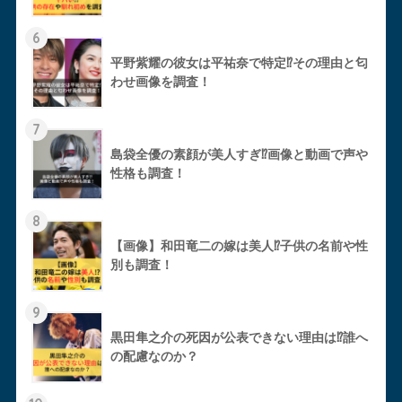
6
平野紫耀の彼女は平祐奈で特定⁉︎その理由と匂
わせ画像を調査！
7
島袋全優の素顔が美人すぎ⁉︎画像と動画で声や
性格も調査！
8
【画像】和田竜二の嫁は美人⁉︎子供の名前や性
別も調査！
9
黒田隼之介の死因が公表できない理由は⁉︎誰へ
の配慮なのか？