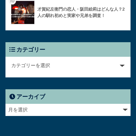
10
才賀紀左衛門の恋人・阪田絵莉はどんな人？2
人の馴れ初めと実家や兄弟を調査！
カテゴリー
アーカイブ