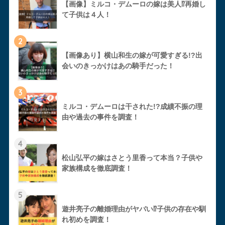
【画像】ミルコ・デムーロの嫁は美人⁉︎再婚し
て子供は４人！
2
【画像あり】横山和生の嫁が可愛すぎる!?出
会いのきっかけはあの騎手だった！
3
ミルコ・デムーロは干された!?成績不振の理
由や過去の事件を調査！
4
松山弘平の嫁はさとう里香って本当？子供や
家族構成を徹底調査！
5
遊井亮子の離婚理由がヤバい⁉︎子供の存在や馴
れ初めを調査！