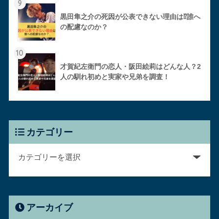
9
黒田隼之介の死因が公表できない理由は⁉︎誰へ
の配慮なのか？
10
才賀紀左衛門の恋人・阪田絵莉はどんな人？2
人の馴れ初めと実家や兄弟を調査！
カテゴリー
アーカイブ