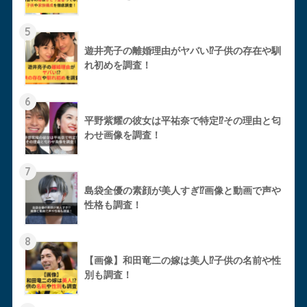
5
遊井亮子の離婚理由がヤバい⁉︎子供の存在や馴
れ初めを調査！
6
平野紫耀の彼女は平祐奈で特定⁉︎その理由と匂
わせ画像を調査！
7
島袋全優の素顔が美人すぎ⁉︎画像と動画で声や
性格も調査！
8
【画像】和田竜二の嫁は美人⁉︎子供の名前や性
別も調査！