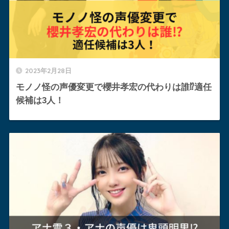
2023年2月28日
モノノ怪の声優変更で櫻井孝宏の代わりは誰⁉︎適任
候補は3人！