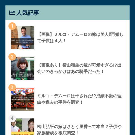
人気記事
1
【画像】ミルコ・デムーロの嫁は美人⁉︎再婚し
て子供は４人！
2
【画像あり】横山和生の嫁が可愛すぎる!?出
会いのきっかけはあの騎手だった！
3
ミルコ・デムーロは干された!?成績不振の理
由や過去の事件を調査！
4
松山弘平の嫁はさとう里香って本当？子供や
家族構成を徹底調査！