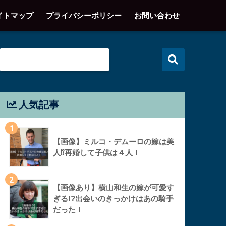
イトマップ
プライバシーポリシー
お問い合わせ
人気記事
1
【画像】ミルコ・デムーロの嫁は美
人⁉︎再婚して子供は４人！
2
【画像あり】横山和生の嫁が可愛す
ぎる!?出会いのきっかけはあの騎手
だった！