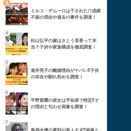
3
ミルコ・デムーロは干された!?成績
不振の理由や過去の事件を調査！
4
松山弘平の嫁はさとう里香って本
当？子供や家族構成を徹底調査！
5
遊井亮子の離婚理由がヤバい⁉︎子供
の存在や馴れ初めを調査！
6
平野紫耀の彼女は平祐奈で特定⁉︎そ
の理由と匂わせ画像を調査！
7
島袋全優の素顔が美人すぎ⁉︎画像と