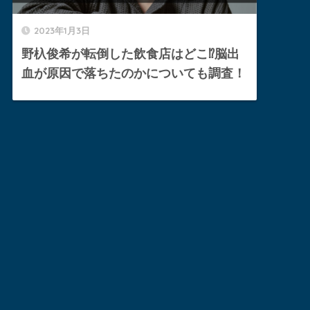
2023年1月3日
野杁俊希が転倒した飲食店はどこ⁉︎脳出
血が原因で落ちたのかについても調査！