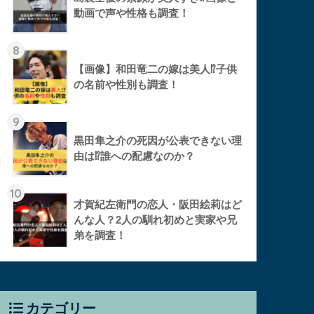
動画で声や性格も調査！
8
【画像】和田竜二の嫁は美人⁉︎子供
の名前や性別も調査！
9
黒田隼之介の死因が公表できない理
由は⁉︎誰への配慮なのか？
10
才賀紀左衛門の恋人・阪田絵莉はど
んな人？2人の馴れ初めと実家や兄
弟を調査！
カテゴリー