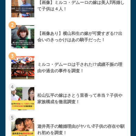
【画像】ミルコ・デムーロの嫁は美人⁉︎再婚し
て子供は４人！
2
【画像あり】横山和生の嫁が可愛すぎる!?出
会いのきっかけはあの騎手だった！
3
ミルコ・デムーロは干された!?成績不振の理
由や過去の事件を調査！
4
松山弘平の嫁はさとう里香って本当？子供や
家族構成を徹底調査！
5
遊井亮子の離婚理由がヤバい⁉︎子供の存在や馴
れ初めを調査！