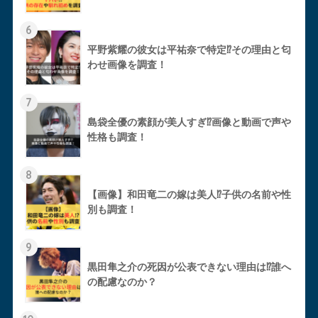
6
平野紫耀の彼女は平祐奈で特定⁉︎その理由と匂
わせ画像を調査！
7
島袋全優の素顔が美人すぎ⁉︎画像と動画で声や
性格も調査！
8
【画像】和田竜二の嫁は美人⁉︎子供の名前や性
別も調査！
9
黒田隼之介の死因が公表できない理由は⁉︎誰へ
の配慮なのか？