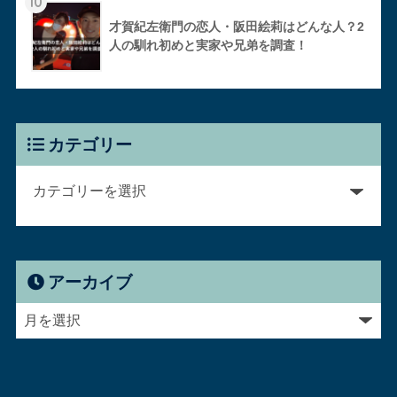
10
才賀紀左衛門の恋人・阪田絵莉はどんな人？2
人の馴れ初めと実家や兄弟を調査！
カテゴリー
アーカイブ