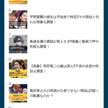
6
平野紫耀の彼女は平祐奈で特定⁉︎その理由と匂
わせ画像を調査！
7
島袋全優の素顔が美人すぎ⁉︎画像と動画で声や
性格も調査！
8
【画像】和田竜二の嫁は美人⁉︎子供の名前や性
別も調査！
9
黒田隼之介の死因が公表できない理由は⁉︎誰へ
の配慮なのか？