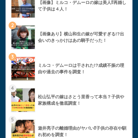
【画像】ミルコ・デムーロの嫁は美人⁉︎再婚し
て子供は４人！
2
【画像あり】横山和生の嫁が可愛すぎる!?出
会いのきっかけはあの騎手だった！
3
ミルコ・デムーロは干された!?成績不振の理
由や過去の事件を調査！
4
松山弘平の嫁はさとう里香って本当？子供や
家族構成を徹底調査！
5
遊井亮子の離婚理由がヤバい⁉︎子供の存在や馴
れ初めを調査！