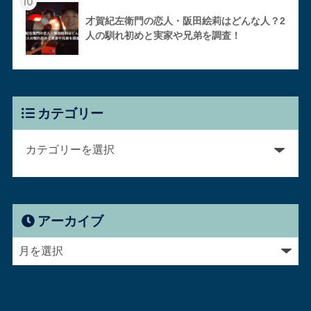
10
才賀紀左衛門の恋人・阪田絵莉はどんな人？2
人の馴れ初めと実家や兄弟を調査！
カテゴリー
アーカイブ