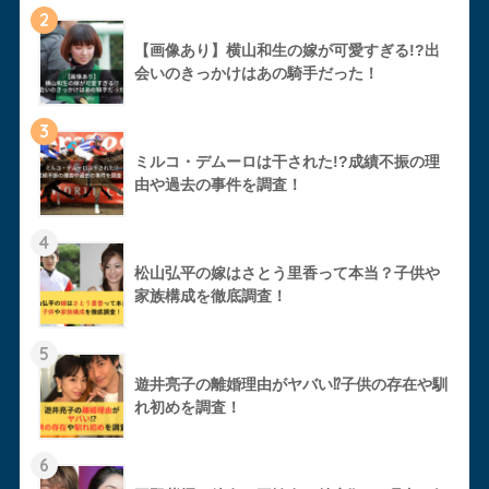
2
【画像あり】横山和生の嫁が可愛すぎる!?出
会いのきっかけはあの騎手だった！
3
ミルコ・デムーロは干された!?成績不振の理
由や過去の事件を調査！
4
松山弘平の嫁はさとう里香って本当？子供や
家族構成を徹底調査！
5
遊井亮子の離婚理由がヤバい⁉︎子供の存在や馴
れ初めを調査！
6