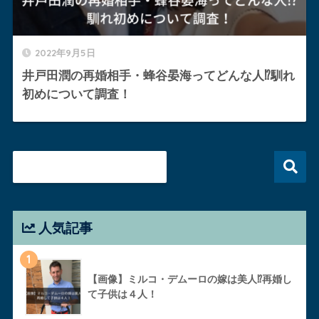
2022年9月5日
井戸田潤の再婚相手・蜂谷晏海ってどんな人⁉︎馴れ
初めについて調査！
人気記事
1
【画像】ミルコ・デムーロの嫁は美人⁉︎再婚し
て子供は４人！