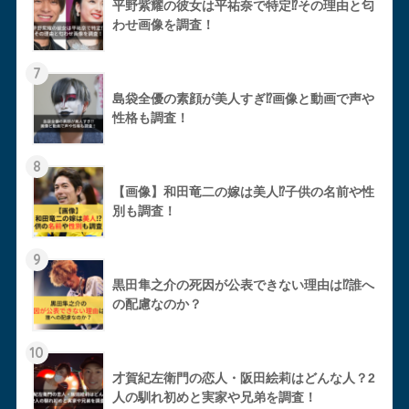
平野紫耀の彼女は平祐奈で特定⁉︎その理由と匂
わせ画像を調査！
7
島袋全優の素顔が美人すぎ⁉︎画像と動画で声や
性格も調査！
8
【画像】和田竜二の嫁は美人⁉︎子供の名前や性
別も調査！
9
黒田隼之介の死因が公表できない理由は⁉︎誰へ
の配慮なのか？
10
才賀紀左衛門の恋人・阪田絵莉はどんな人？2
人の馴れ初めと実家や兄弟を調査！