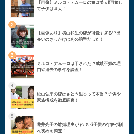
【画像】ミルコ・デムーロの嫁は美人⁉︎再婚し
て子供は４人！
2
【画像あり】横山和生の嫁が可愛すぎる!?出
会いのきっかけはあの騎手だった！
3
ミルコ・デムーロは干された!?成績不振の理
由や過去の事件を調査！
4
松山弘平の嫁はさとう里香って本当？子供や
家族構成を徹底調査！
5
遊井亮子の離婚理由がヤバい⁉︎子供の存在や馴
れ初めを調査！