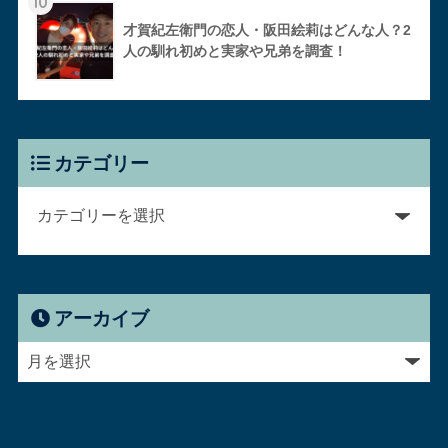
10
才賀紀左衛門の恋人・阪田絵莉はどんな人？2
人の馴れ初めと実家や兄弟を調査！
カテゴリー
アーカイブ