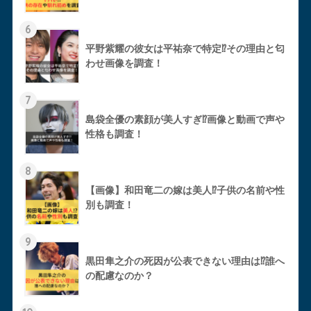
6
平野紫耀の彼女は平祐奈で特定⁉︎その理由と匂
わせ画像を調査！
7
島袋全優の素顔が美人すぎ⁉︎画像と動画で声や
性格も調査！
8
【画像】和田竜二の嫁は美人⁉︎子供の名前や性
別も調査！
9
黒田隼之介の死因が公表できない理由は⁉︎誰へ
の配慮なのか？