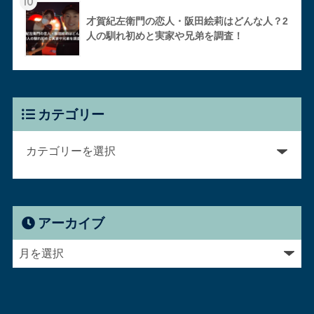
10
才賀紀左衛門の恋人・阪田絵莉はどんな人？2
人の馴れ初めと実家や兄弟を調査！
カテゴリー
アーカイブ