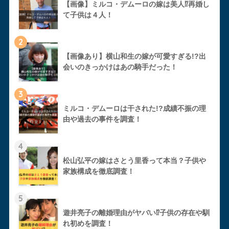
【画像】ミルコ・デムーロの嫁は美人⁉︎再婚し
て子供は４人！
2
【画像あり】横山和生の嫁が可愛すぎる!?出
会いのきっかけはあの騎手だった！
3
ミルコ・デムーロは干された!?成績不振の理
由や過去の事件を調査！
4
松山弘平の嫁はさとう里香って本当？子供や
家族構成を徹底調査！
5
遊井亮子の離婚理由がヤバい⁉︎子供の存在や馴
れ初めを調査！