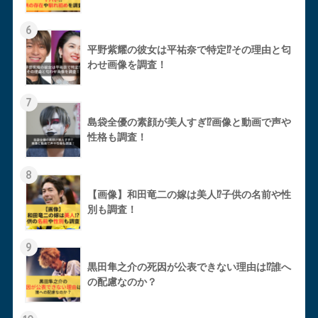
6
平野紫耀の彼女は平祐奈で特定⁉︎その理由と匂
わせ画像を調査！
7
島袋全優の素顔が美人すぎ⁉︎画像と動画で声や
性格も調査！
8
【画像】和田竜二の嫁は美人⁉︎子供の名前や性
別も調査！
9
黒田隼之介の死因が公表できない理由は⁉︎誰へ
の配慮なのか？