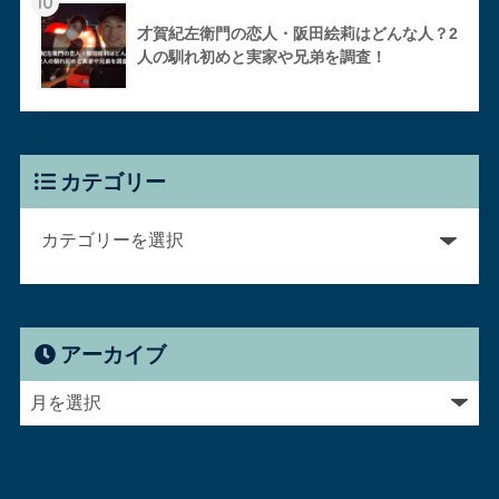
10
才賀紀左衛門の恋人・阪田絵莉はどんな人？2
人の馴れ初めと実家や兄弟を調査！
カテゴリー
アーカイブ