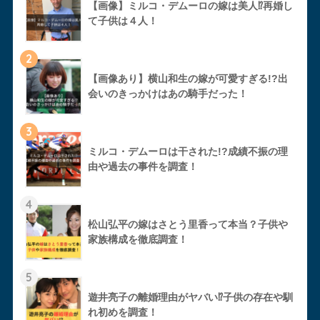
【画像】ミルコ・デムーロの嫁は美人⁉︎再婚し
て子供は４人！
2
【画像あり】横山和生の嫁が可愛すぎる!?出
会いのきっかけはあの騎手だった！
3
ミルコ・デムーロは干された!?成績不振の理
由や過去の事件を調査！
4
松山弘平の嫁はさとう里香って本当？子供や
家族構成を徹底調査！
5
遊井亮子の離婚理由がヤバい⁉︎子供の存在や馴
れ初めを調査！