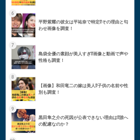
6
平野紫耀の彼女は平祐奈で特定⁉︎その理由と匂
わせ画像を調査！
7
島袋全優の素顔が美人すぎ⁉︎画像と動画で声や
性格も調査！
8
【画像】和田竜二の嫁は美人⁉︎子供の名前や性
別も調査！
9
黒田隼之介の死因が公表できない理由は⁉︎誰へ
の配慮なのか？