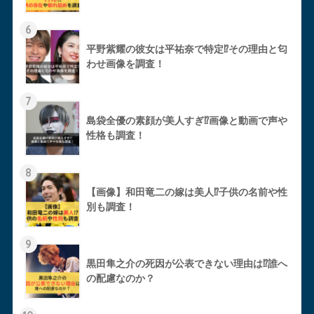
6
平野紫耀の彼女は平祐奈で特定⁉︎その理由と匂
わせ画像を調査！
7
島袋全優の素顔が美人すぎ⁉︎画像と動画で声や
性格も調査！
8
【画像】和田竜二の嫁は美人⁉︎子供の名前や性
別も調査！
9
黒田隼之介の死因が公表できない理由は⁉︎誰へ
の配慮なのか？