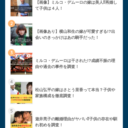
【画像】ミルコ・デムーロの嫁は美人⁉︎再婚し
て子供は４人！
2
【画像あり】横山和生の嫁が可愛すぎる!?出
会いのきっかけはあの騎手だった！
3
ミルコ・デムーロは干された!?成績不振の理
由や過去の事件を調査！
4
松山弘平の嫁はさとう里香って本当？子供や
家族構成を徹底調査！
5
遊井亮子の離婚理由がヤバい⁉︎子供の存在や馴
れ初めを調査！