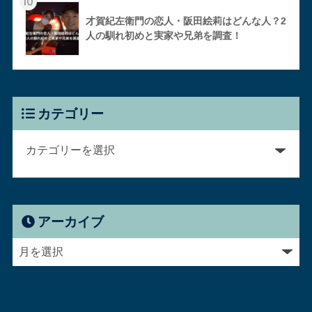
10
才賀紀左衛門の恋人・阪田絵莉はどんな人？2
人の馴れ初めと実家や兄弟を調査！
カテゴリー
アーカイブ