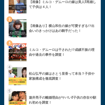
【画像】ミルコ・デムーロの嫁は美人⁉︎再婚し
て子供は４人！
2
【画像あり】横山和生の嫁が可愛すぎる!?出
会いのきっかけはあの騎手だった！
3
ミルコ・デムーロは干された!?成績不振の理
由や過去の事件を調査！
4
松山弘平の嫁はさとう里香って本当？子供や
家族構成を徹底調査！
5
遊井亮子の離婚理由がヤバい⁉︎子供の存在や馴
れ初めを調査！