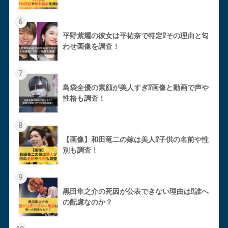
6
平野紫耀の彼女は平祐奈で特定⁉︎その理由と匂
わせ画像を調査！
7
島袋全優の素顔が美人すぎ⁉︎画像と動画で声や
性格も調査！
8
【画像】和田竜二の嫁は美人⁉︎子供の名前や性
別も調査！
9
黒田隼之介の死因が公表できない理由は⁉︎誰へ
の配慮なのか？