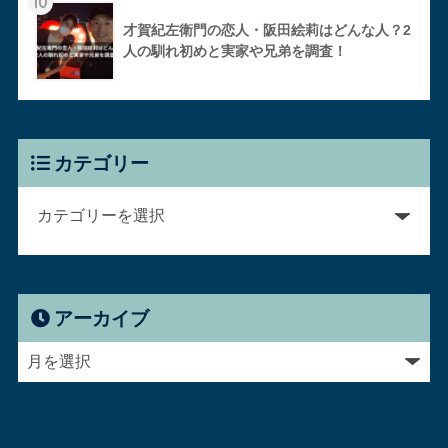
10
才賀紀左衛門の恋人・阪田絵莉はどんな人？2
人の馴れ初めと実家や兄弟を調査！
カテゴリー
アーカイブ