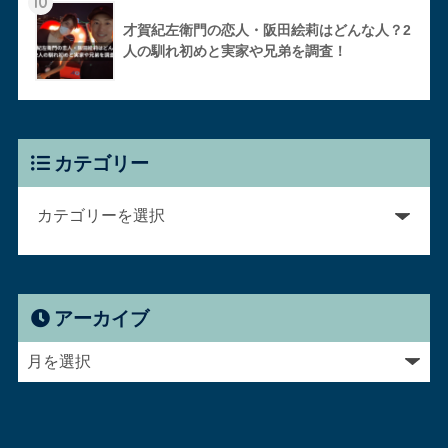
10
才賀紀左衛門の恋人・阪田絵莉はどんな人？2
人の馴れ初めと実家や兄弟を調査！
カテゴリー
アーカイブ