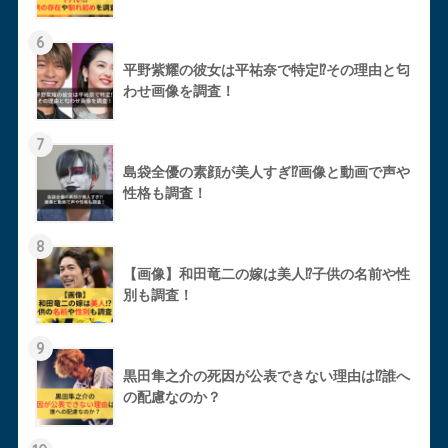
6
平野紫耀の彼女は平祐奈で特定⁉︎その理由と匂
わせ画像を調査！
7
島袋全優の素顔が美人すぎ⁉︎画像と動画で声や
性格も調査！
8
【画像】和田竜二の嫁は美人⁉︎子供の名前や性
別も調査！
9
黒田隼之介の死因が公表できない理由は⁉︎誰へ
の配慮なのか？