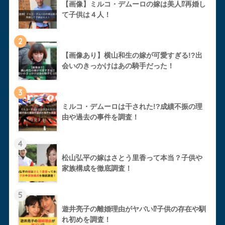
【画像】ミルコ・デムーロの嫁は美人⁉︎再婚し
て子供は４人！
2
【画像あり】横山和生の嫁が可愛すぎる!?出
会いのきっかけはあの騎手だった！
3
ミルコ・デムーロは干された!?成績不振の理
由や過去の事件を調査！
4
松山弘平の嫁はさとう里香って本当？子供や
家族構成を徹底調査！
5
遊井亮子の離婚理由がヤバい⁉︎子供の存在や馴
れ初めを調査！