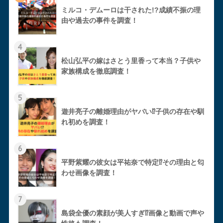
ミルコ・デムーロは干された!?成績不振の理
由や過去の事件を調査！
4
松山弘平の嫁はさとう里香って本当？子供や
家族構成を徹底調査！
5
遊井亮子の離婚理由がヤバい⁉︎子供の存在や馴
れ初めを調査！
6
平野紫耀の彼女は平祐奈で特定⁉︎その理由と匂
わせ画像を調査！
7
島袋全優の素顔が美人すぎ⁉︎画像と動画で声や