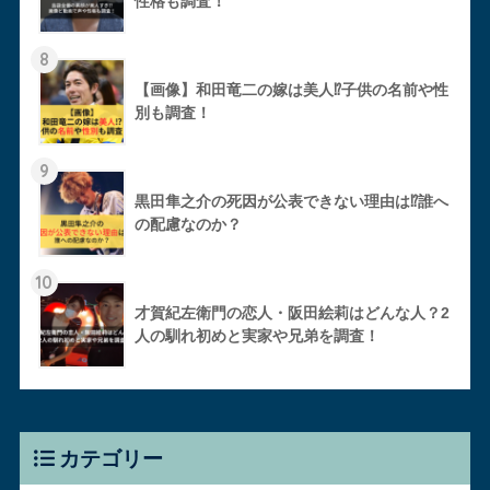
性格も調査！
8
【画像】和田竜二の嫁は美人⁉︎子供の名前や性
別も調査！
9
黒田隼之介の死因が公表できない理由は⁉︎誰へ
の配慮なのか？
10
才賀紀左衛門の恋人・阪田絵莉はどんな人？2
人の馴れ初めと実家や兄弟を調査！
カテゴリー